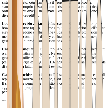
sistema integrato, ogni canale ha il proprio tablet, la propria
stampante, il proprio flusso — con il risultato che la cucina riceve
ordini da 3 fonti diverse in formati diversi e i tempi di evasione
diventano imprevedibili.
Locali con servizio al banco e fast casual
Burgerie, kebab, poke
bowl, sushi: turno rapido, volume alto, personalizzazione dell'ordine
elevata. Richiedono un flusso che va dall'ordine alla produzione in
meno di 30 secondi, con display cucina dedicato per stazione e
gestione code di produzione per orario di picco.
Catering e banqueting
Eventi fino a 500 persone, menù predefiniti
o a scelta, logistica multi-punto. Necessitano di un sistema che
gestisca la pianificazione dei menù per evento, le liste dietetiche
(celiachia, allergie ex Reg. UE 1169/2011), la gestione del personale
di servizio e la fatturazione post-evento.
Catene e franchise multi-punto
Più sedi, stesso brand, necessità di
reporting centralizzato su vendite, food cost e performance per sede.
Il sistema deve permettere la gestione centralizzata del menù con
aggiornamenti propagati a tutte le sedi e il confronto delle
performance.
---