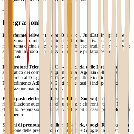
---
Integrazioni
Piattaforme delivery (Glovo, Deliveroo, JustEat)
Integrazione
bidirezionale tramite API ufficiali. Gli ordini arrivano direttamente
nel sistema cucina senza passare per tablet separati. I menu vengono
aggiornati in modo centralizzato su tutte le piattaforme dal
gestionale.
Registratore Telematico (RT) — Agenzia delle Entrate
Invio
automatico dei corrispettivi giornalieri all'Agenzia delle Entrate in
conformità al D.Lgs. 127/2015 e alle specifiche tecniche del
Provvedimento AdE 2019. Gestione dei casi di indisponibilità e
registrazione manuale di riserva.
Buoni pasto elettronici (Edenred, Day, Sodexo)
Accettazione e
riconciliazione automatica dei buoni pasto elettronici tramite POS
dedicato. Separazione automatica nel report di cassa per tipologia di
pagamento.
Sistemi di prenotazione online (TheFork, Google Reservations)
Ricezione delle prenotazioni da TheFork e Google direttamente nel