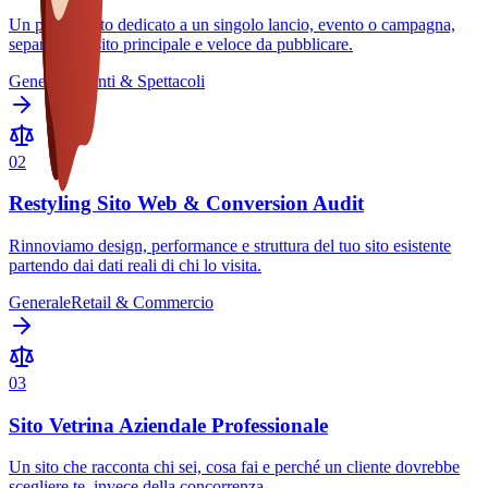
Un piccolo sito dedicato a un singolo lancio, evento o campagna,
separato dal sito principale e veloce da pubblicare.
Generale
Eventi & Spettacoli
0
2
Restyling Sito Web & Conversion Audit
Rinnoviamo design, performance e struttura del tuo sito esistente
partendo dai dati reali di chi lo visita.
Generale
Retail & Commercio
0
3
Sito Vetrina Aziendale Professionale
Un sito che racconta chi sei, cosa fai e perché un cliente dovrebbe
scegliere te, invece della concorrenza.