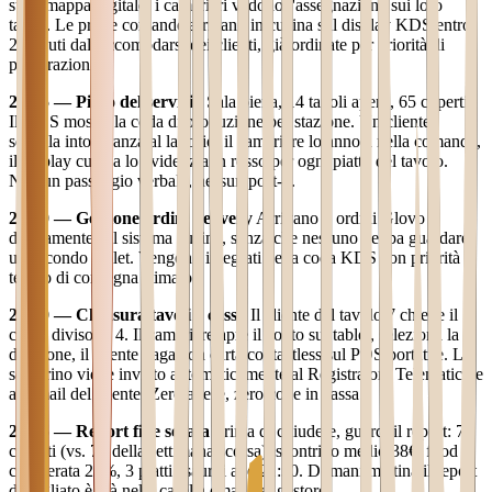
sulla mappa digitale, i camerieri vedono l'assegnazione sui loro
tablet. Le prime comande arrivano in cucina sul display KDS entro
2 minuti dall'accomodarsi dei clienti, già ordinate per priorità di
preparazione.
20:15 — Picco del servizio
Sala piena, 14 tavoli aperti, 65 coperti.
Il KDS mostra la coda di produzione per stazione. Un cliente
segnala intolleranza al lattosio: il cameriere lo annota nella comanda,
il display cucina lo evidenzia in rosso per ogni piatto del tavolo.
Nessun passaggio verbale, nessun post-it.
21:00 — Gestione ordini delivery
Arrivano 4 ordini Glovo
direttamente sul sistema cucina, senza che nessuno debba guardare
un secondo tablet. Vengono integrati nella coda KDS con priorità
tempo di consegna stimato.
22:30 — Chiusura tavoli e cassa
Il cliente del tavolo 7 chiede il
conto diviso in 4. Il cameriere apre il conto sul tablet, seleziona la
divisione, il cliente paga con carta contactless sul POS portatile. Lo
scontrino viene inviato automaticamente al Registratore Telematico e
all'email del cliente. Zero attese, zero code in cassa.
23:45 — Report fine serata
Prima di chiudere, guardi il report: 78
coperti (vs. 72 della settimana scorsa), scontrino medio 38€, food
cost serata 28%, 3 piatti esauriti alle 21:30. Domani mattina il report
dettagliato è già nella casella email del gestore.