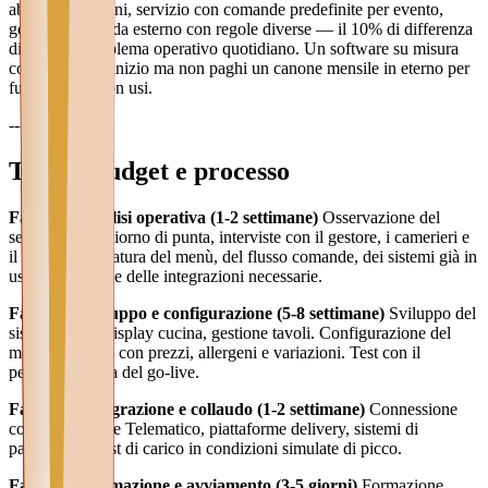
abbinamento vini, servizio con comande predefinite per evento,
gestione tavoli da esterno con regole diverse — il 10% di differenza
diventa un problema operativo quotidiano. Un software su misura
costa di più all'inizio ma non paghi un canone mensile in eterno per
funzioni che non usi.
---
Tempi, budget e processo
Fase 1 — Analisi operativa (1-2 settimane)
Osservazione del
servizio in un giorno di punta, interviste con il gestore, i camerieri e
il cuoco. Mappatura del menù, del flusso comande, dei sistemi già in
uso. Definizione delle integrazioni necessarie.
Fase 2 — Sviluppo e configurazione (5-8 settimane)
Sviluppo del
sistema POS, display cucina, gestione tavoli. Configurazione del
menù completo con prezzi, allergeni e variazioni. Test con il
personale prima del go-live.
Fase 3 — Integrazione e collaudo (1-2 settimane)
Connessione
con Registratore Telematico, piattaforme delivery, sistemi di
pagamento. Test di carico in condizioni simulate di picco.
Fase 4 — Formazione e avviamento (3-5 giorni)
Formazione