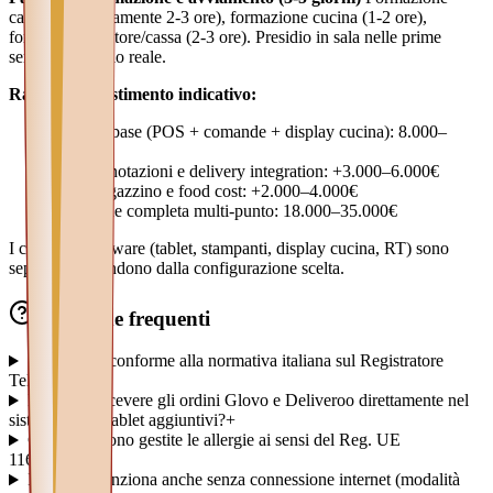
camerieri (tipicamente 2-3 ore), formazione cucina (1-2 ore),
formazione gestore/cassa (2-3 ore). Presidio in sala nelle prime
serate di servizio reale.
Range di investimento indicativo:
Sistema base (POS + comande + display cucina): 8.000–
15.000€
Con prenotazioni e delivery integration: +3.000–6.000€
Con magazzino e food cost: +2.000–4.000€
Soluzione completa multi-punto: 18.000–35.000€
I costi del hardware (tablet, stampanti, display cucina, RT) sono
separati e dipendono dalla configurazione scelta.
Domande frequenti
Il sistema è conforme alla normativa italiana sul Registratore
Telematico?
+
Possiamo ricevere gli ordini Glovo e Deliveroo direttamente nel
sistema senza tablet aggiuntivi?
+
Come vengono gestite le allergie ai sensi del Reg. UE
1169/2011?
+
Il sistema funziona anche senza connessione internet (modalità