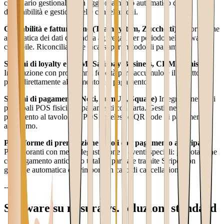
calendario gestionale, con aggiornamento automatico della
disponibilità e gestione delle cancellazioni.
Contabilità e fatturazione (TeamSystem, Zucchetti)
Esportazione
automatica dei dati di vendita aggregati per periodo nel software
contabile. Riconciliazione incassi per metodo di pagamento.
Sistemi di loyalty e CRM (Satispay Business, CRM su misura)
Integrazione con programmi fedeltà per l'accumulo e il riscatto di
punti direttamente al momento del pagamento.
Sistemi di pagamento (Nexi, SumUp, Square)
Integrazione con i
principali POS fisici per pagamenti con carta. Gestione del
pagamento al tavolo con POS wireless o QR code di pagamento
autonomo.
Piattaforme di prenotazione tavoli con pagamento anticipato
Per ristoranti con menu degustazione o eventi speciali: prenotazione
con pagamento anticipato totale o parziale tramite Stripe, con
gestione automatica dei rimborsi in caso di cancellazione.
---
Software su misura vs. soluzioni standard