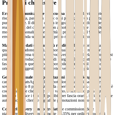
Problemi che risolve
Errori di comunicazione sala-cucina
La comanda viene gridata,
riscritta su carta, passata a mano: ogni passaggio è un potenziale
punto di errore. Il display cucina integrato riceve l'ordine in tempo
reale dal tablet del cameriere, con annotazioni allergie in evidenza,
modifiche personalizzate e priorità di preparazione. Il 95% degli
errori di comanda scompare nel primo mese di utilizzo.
Mancanza di dati sui piatti più redditizi
Molti ristoratori sanno
quali piatti vendono di più, ma non quali generano il margine lordo
più alto. Il sistema traccia ogni voce venduta con il relativo food cost
configurato, producendo report di marginalità per piatto, categoria e
fascia oraria. In questo modo è possibile ottimizzare il menù e
orientare le suggestioni dei camerieri verso le voci più profittevoli.
Gestione manuale delle prenotazioni e overbooking
Agenda
cartacea o WhatsApp per le prenotazioni: quando il sabato sera si
sovrappongono 8 prenotazioni da 4 persone e 3 walk-in, il risultato è
code, tensioni e clienti che se ne vanno. Il sistema di prenotazione
integrato gestisce i tavoli disponibili per fascia oraria, invia conferme
automatiche ai clienti e segnala le prenotazioni non confermate.
Costi del delivery non controllati
Le commissioni delle
piattaforme delivery (mediamente 25-35% per ordine) erodono i