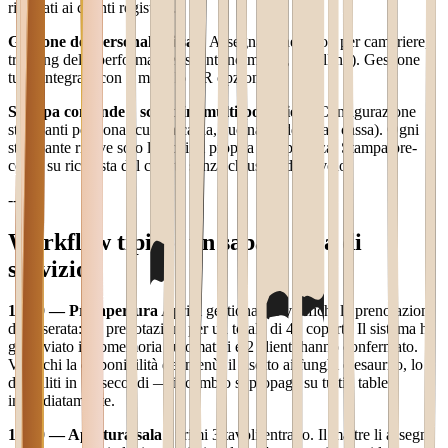
riservati ai clienti registrati.
Gestione del personale di sala
Assegnazione tavoli per cameriere,
tracking delle performance (scontrino medio, upselling). Gestione
turni integrata con il modulo HR opzionale.
Stampa comande e scontrini multi-postazione
Configurazione
stampanti per zona (cucina calda, cucina fredda, bar, cassa). Ogni
stampante riceve solo le voci di propria competenza. Stampa pre-
conto su richiesta del cliente senza chiusura del tavolo.
---
Workflow tipico: un sabato sera di
servizio
18:30 — Pre-apertura
Apri il gestionale e verifichi le prenotazioni
della serata: 12 prenotazioni per un totale di 47 coperti. Il sistema ha
già inviato i promemoria automatici e 2 clienti hanno confermato.
Verifichi la disponibilità del menù: il risotto ai funghi è esaurito, lo
disabiliti in 10 secondi — il cambio si propaga su tutti i tablet
immediatamente.
19:00 — Apertura sala
I primi 3 tavoli entrano. Il maître li assegna