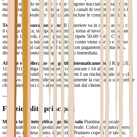
margini in modo invisibile se non vengono tracciati separatamente
dal fatturato in sala. Il sistema separa i canali di vendita e mostra il
margine netto reale per ogni canale, incluse le commissioni terze.
Tempi di chiusura conto lenti
Il cameriere va in cassa, aspetta che
il collega finisca, stampa lo scontrino, torna al tavolo. In un sabato
sera con 15 tavoli, questo processo si ripete 50-60 volte. Con il
sistema di cassa integrato sul tablet, il conto viene aperto e chiuso
direttamente dal cameriere al tavolo, con pagamento contactless,
divisione del conto e stampa scontrino immediata.
Allergie e intolleranze non gestite sistematicamente
Il Reg. UE
1169/2011 obbliga i ristoratori a comunicare i 14 allergeni
obbligatori. Gestirli a voce o su foglietti è un rischio legale oltre che
operativo. Il sistema allerta automaticamente la cucina su ogni ordine
che contiene voci con allergeni segnalati dal cliente.
---
Funzionalità principali
Mappa tavoli interattiva e gestione sala
Piantina del locale
configurabile con disposizione tavoli reale. Colori per stato (libero,
occupato, in attesa conto, in pulizia). Numero coperti per tavolo,