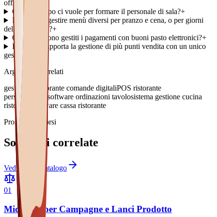
offline)?
+
Quanto tempo ci vuole per formare il personale di sala?
+
È possibile gestire menù diversi per pranzo e cena, o per giorni
della settimana?
+
Come vengono gestiti i pagamenti con buoni pasto elettronici?
+
Il sistema supporta la gestione di più punti vendita con un unico
gestionale?
+
Argomenti correlati
gestionale ristorante comande digitali
POS ristorante
personalizzato
software ordinazioni tavolo
sistema gestione cucina
ristorante
software cassa ristorante
Prossimi percorsi
Soluzioni correlate
Vedi tutto il catalogo
0
1
Microsito per Campagne e Lanci Prodotto