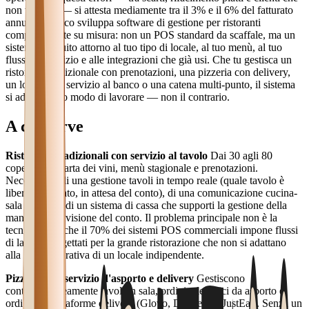
non tornano — si attesta mediamente tra il 3% e il 6% del fatturato
annuo. Graffico sviluppa software di gestione per ristoranti
completamente su misura: non un POS standard da scaffale, ma un
sistema costruito attorno al tuo tipo di locale, al tuo menù, al tuo
flusso di servizio e alle integrazioni che già usi. Che tu gestisca un
ristorante tradizionale con prenotazioni, una pizzeria con delivery,
un locale con servizio al banco o una catena multi-punto, il sistema
si adatta al tuo modo di lavorare — non il contrario.
A chi serve
Ristoranti tradizionali con servizio al tavolo
Dai 30 agli 80
coperti, con carta dei vini, menù stagionale e prenotazioni.
Necessitano di una gestione tavoli in tempo reale (quale tavolo è
libero, occupato, in attesa del conto), di una comunicazione cucina-
sala precisa e di un sistema di cassa che supporti la gestione della
mancia e la divisione del conto. Il problema principale non è la
tecnologia, è che il 70% dei sistemi POS commerciali impone flussi
di lavoro progettati per la grande ristorazione che non si adattano
alla realtà operativa di un locale indipendente.
Pizzerie con servizio d'asporto e delivery
Gestiscono
contemporaneamente tavoli in sala, ordini telefonici da asporto e
ordini da piattaforme delivery (Glovo, Deliveroo, JustEat). Senza un