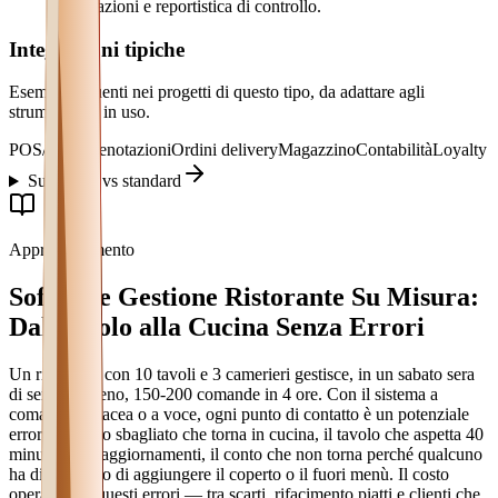
automazioni e reportistica di controllo.
Integrazioni tipiche
Esempi frequenti nei progetti di questo tipo, da adattare agli
strumenti già in uso.
POS/cassa
Prenotazioni
Ordini delivery
Magazzino
Contabilità
Loyalty
Su misura vs standard
Approfondimento
Software Gestione Ristorante Su Misura:
Dal Tavolo alla Cucina Senza Errori
Un ristorante con 10 tavoli e 3 camerieri gestisce, in un sabato sera
di servizio pieno, 150-200 comande in 4 ore. Con il sistema a
comanda cartacea o a voce, ogni punto di contatto è un potenziale
errore: il piatto sbagliato che torna in cucina, il tavolo che aspetta 40
minuti senza aggiornamenti, il conto che non torna perché qualcuno
ha dimenticato di aggiungere il coperto o il fuori menù. Il costo
operativo di questi errori — tra scarti, rifacimento piatti e clienti che