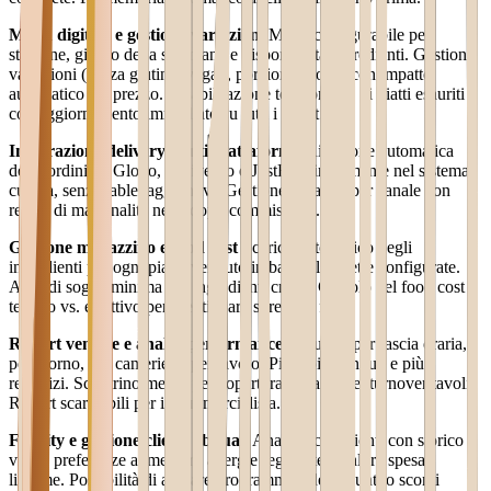
Menù digitale e gestione variazioni
Menù configurabile per
stagione, giorno della settimana e disponibilità ingredienti. Gestione
variazioni (senza glutine, vegan, porzioni ridotte) con impatto
automatico sul prezzo. Disabilitazione temporanea di piatti esauriti
con aggiornamento immediato su tutti i tablet.
Integrazione delivery multi-piattaforma
Ricezione automatica
degli ordini da Glovo, Deliveroo e JustEat direttamente nel sistema
cucina, senza tablet aggiuntivi. Gestione separata per canale con
report di marginalità netta dopo commissioni.
Gestione magazzino e food cost
Scarico automatico degli
ingredienti per ogni piatto venduto in base alle ricette configurate.
Alert di soglia minima per ingredienti critici. Calcolo del food cost
teorico vs. effettivo per identificare sprechi e furti.
Report vendite e analisi performance
Fatturato per fascia oraria,
per giorno, per cameriere, per tavolo. Piatti più venduti e più
redditizi. Scontrino medio per copertura. Analisi del turnover tavoli.
Report scaricabili per il commercialista.
Fidelity e gestione clienti abituali
Anagrafiche clienti con storico
visite, preferenze alimentari, allergie registrate e valore spesa
lifetime. Possibilità di attivare programmi fedeltà punti o sconti