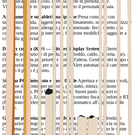
timer dall'apertura tavolo, eventuali note di prenotazione.
Visualizzazione in tempo reale per tutto il personale di sala.
App cameriere su tablet/smartphone
Presa comanda con
tastieratura rapida, suggerimenti di abbinamento, note personalizzate
per piatto, selezione allergeni per commensale. Invio diretto alla
cucina senza passaggi intermedi. Gestione modifiche e aggiunte a
comanda già inviata.
Display cucina (KDS — Kitchen Display System)
Schermo
dedicato per stazione di produzione (freddo, caldo, pizzeria, bar).
Ordini in entrata per priorità e tempo d'attesa. Gestione del tempo di
preparazione stimato per ogni piatto. Alert automatico al cameriere
quando il piatto è pronto.
Sistema POS integrato e cassa fiscale
Apertura e chiusura tavoli,
divisione del conto (per persona, per piatto, mista). Gestione
pagamenti cash, POS bancomat/carta, buoni pasto cartacei ed
elettronici (Day, Edenred, Sodexo). Scontrino fiscale conforme RT
(Registratore Telematico) con invio automatico all'Agenzia delle
Entrate.
Gestione prenotazioni con conferma automatica
Calendario
prenotazioni integrato con gestione disponibilità per fascia oraria.
Conferma automatica via SMS o email. Lista d'attesa per le serate
complete. Promemoria automatico al cliente il giorno prima.