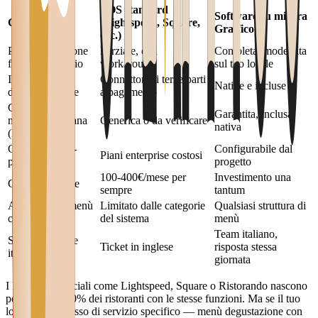
POS standard
Software su misura
Criterio
(Lightspeed, Square,
Graffico
ecc.)
Personalizzazione
Parziale, con
Completa, modellata
flusso di servizio
workaround
sul tuo locale
Integrazioni
Connettori di terze parti
Native e incluse
delivery italiane
a pagamento
Conformità
Garantita, inclusa
normativa italiana
Generica o da verificare
nativa
(RT)
Gestione multi-
Configurabile dal
Piani enterprise costosi
punto
progetto
100-400€/mese per
Investimento una
Costo ricorrente
sempre
tantum
Adattamento menù
Limitato dalle categorie
Qualsiasi struttura di
complesso
del sistema
menù
Team italiano,
Supporto locale
Ticket in inglese
risposta stessa
italiano
giornata
I POS commerciali come Lightspeed, Square o Ristorando nascono
per coprire il 90% dei ristoranti con le stesse funzioni. Ma se il tuo
locale ha un flusso di servizio specifico — menù degustazione con