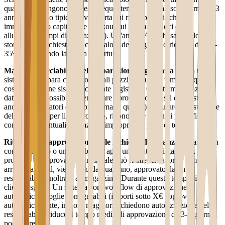
quali pezzi vengono richiesti frequentemente e quali sono fermi da 3
anni. Il risultato tipico: sovrascorta sui ricambi lenti (che
immobilizzano capitale), e stockout sui ricambi veloci (che
allungano i tempi di riparazione). Un'analisi ABC basata sullo
storico delle richieste riduce il valore del magazzino ricambi del 25-
35% mantenendo la stessa copertura.
Mancata tracciabilità delle riparazioni in garanzia
Senza un
sistema, chi ripara cosa, con quali pezzi, in quanto tempo, a quale
costo, non viene sistematicamente registrato. Questa mancanza di
dati rende impossibile: identificare i prodotti con tassi di guasto
anomali (indicatori di un problema di qualità), misurare il costo reale
della garanzia per linea prodotto, riconoscere i tecnici più efficienti,
contestare eventuali riparazioni improprie da parte di terzi.
Ritardi nelle approvazioni delle richieste di garanzia
Quando un
concessionario o un distributore apre una pratica di garanzia, il
processo di approvazione manuale può richiedere giorni: il modulo
arriva via email, viene letto da qualcuno, approvato da un
responsabile, inoltrato al magazzino. Durante questo tempo, il
cliente aspetta. Un sistema con workflow di approvazione
automatica e soglie configurabili (importi sotto X€ approvati
automaticamente, importi maggiori richiedono autorizzazione del
responsabile) riduce il tempo medio di approvazione da 3-5 giorni a
poche ore.