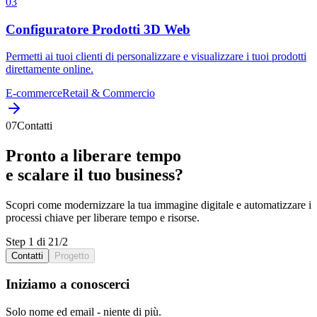
0
3
Configuratore Prodotti 3D Web
Permetti ai tuoi clienti di personalizzare e visualizzare i tuoi prodotti
direttamente online.
E-commerce
Retail & Commercio
07
Contatti
Pronto a liberare
tempo
e scalare il tuo
business
?
Scopri come
modernizzare
la tua
immagine digitale
e
automatizzare
i
processi chiave
per liberare
tempo
e
risorse
.
Step 1 di 2
1
/
2
Contatti
Progetto
Iniziamo a conoscerci
Solo nome ed email - niente di più.