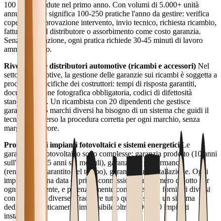
100 unità vendute nel primo anno. Con volumi di 5.000+ unità
annue, questo significa 100-250 pratiche l'anno da gestire: verifica
copertura, approvazione intervento, invio tecnico, richiesta ricambio,
fatturazione al distributore o assorbimento come costo garanzia.
Senza automazione, ogni pratica richiede 30-45 minuti di lavoro
amministrativo.
Rivenditori e distributori automotive (ricambi e accessori)
Nel
settore automotive, la gestione delle garanzie sui ricambi è soggetta a
procedure specifiche dei costruttori: tempi di risposta garantiti,
documentazione fotografica obbligatoria, codici di difettosità
standardizzati. Un ricambista con 20 dipendenti che gestisce
garanzie per 5 marchi diversi ha bisogno di un sistema che guidi il
tecnico attraverso la procedura corretta per ogni marchio, senza
margine di errore.
Produttori di impianti fotovoltaici e sistemi energetici
Le
garanzie nel fotovoltaico sono complesse: garanzia prodotto (10 anni
sull'inverter, 25 anni sui moduli), garanzia di performance
(rendimento garantito nel tempo), garanzia sull'installazione. Ogni
impianto ha una data di prima connessione, un numero di lotto per
ogni componente, e potenzialmente componenti di fornitori diversi
con coperture diverse. Tracciare tutto questo senza un sistema
dedicato è praticamente impossibile oltre i 200-300 impianti
installati.