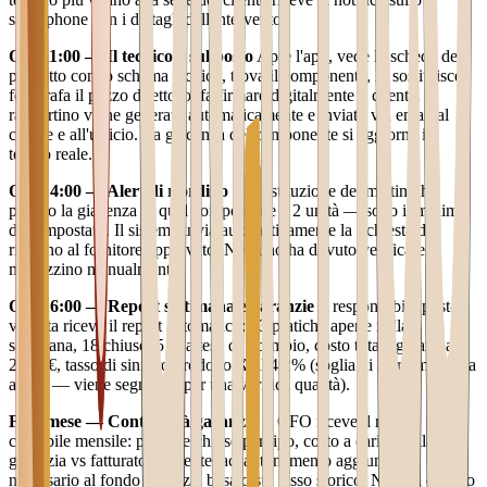
smartphone con i dettagli dell'intervento.
Ore 11:00 — Il tecnico è sul posto
Apre l'app, vede la scheda del
prodotto con lo schema tecnico, trova il componente, lo sostituisce,
fotografa il pezzo difettoso, fa firmare digitalmente il cliente. Il
rapportino viene generato automaticamente e inviato via email al
cliente e all'ufficio. La giacenza del componente si aggiorna in
tempo reale.
Ore 14:00 — Alert di riordino
La sostituzione del mattino ha
portato la giacenza di quel componente a 2 unità — sotto il minimo
di 5 impostato. Il sistema invia automaticamente la richiesta di
riordino al fornitore approvato. Nessuno ha dovuto verificare il
magazzino manualmente.
Ore 16:00 — Report settimanale garanzie
Il responsabile post-
vendita riceve il report automatico: 23 pratiche aperte nella
settimana, 18 chiuse, 5 in attesa di ricambio, costo totale garanzia
2.340€, tasso di sinistro prodotto X al 4,2% (soglia di alert impostata
al 3% — viene segnalato per una verifica qualità).
Fine mese — Contabilità garanzia
Il CFO riceve il report
contabile mensile: pratiche chiuse per tipo, costo a carico della
garanzia vs fatturato al cliente, accantonamento aggiuntivo
necessario al fondo garanzia basato sul tasso storico. Nessun calcolo