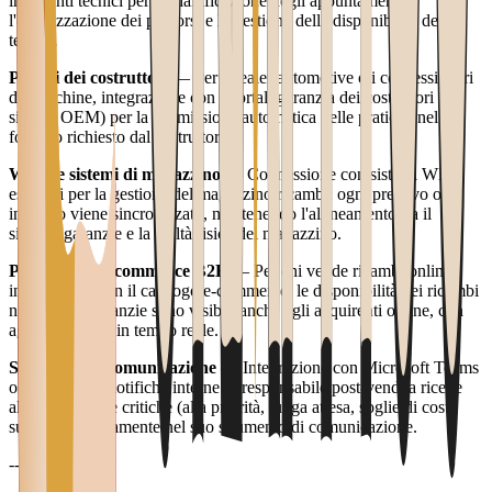
interventi tecnici per la pianificazione degli appuntamenti,
l'ottimizzazione dei percorsi e la gestione delle disponibilità dei
tecnici.
Portali dei costruttori
— Per i dealer automotive o i concessionari
di macchine, integrazione con i portali garanzia dei costruttori (es.
sistemi OEM) per la trasmissione automatica delle pratiche nel
formato richiesto dal costruttore.
WMS e sistemi di magazzino
— Connessione con sistemi WMS
esistenti per la gestione del magazzino ricambi: ogni prelievo o
ingresso viene sincronizzato, mantenendo l'allineamento tra il
sistema garanzie e la realtà fisica del magazzino.
Piattaforme e-commerce B2B
— Per chi vende ricambi online,
integrazione con il catalogo e-commerce: le disponibilità dei ricambi
nel sistema garanzie sono visibili anche agli acquirenti online, con
aggiornamento in tempo reale.
Strumenti di comunicazione
— Integrazione con Microsoft Teams
o Slack per le notifiche interne: il responsabile post-vendita riceve
alert su pratiche critiche (alta priorità, lunga attesa, soglie di costo
superate) direttamente nel suo strumento di comunicazione.
---