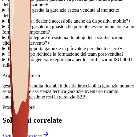
dell'implementazione?
+
Come viene gestita la garanzia estesa venduta al momento
dell'acquisto?
+
Il portale per i dealer è accessibile anche da dispositivi mobile?
+
Come viene gestito un guasto che potrebbe essere imputabile a un
fornitore di componenti?
+
È possibile integrare un sistema di rating della soddisfazione
cliente post-intervento?
+
Il sistema supporta garanzie in più valute per clienti esteri?
+
Quanto tempo richiede la formazione del team post-vendita?
+
Il sistema può generare reportistica per le certificazioni ISO 9001
sulla qualità?
+
Argomenti correlati
gestione post-vendita ricambi industriali
tracciabilità garanzie numero
seriale
software assistenza tecnica garanzie
inventario ricambi
automatizzato
gestione resi in garanzia B2B
Prossimi percorsi
Soluzioni correlate
Vedi tutto il catalogo