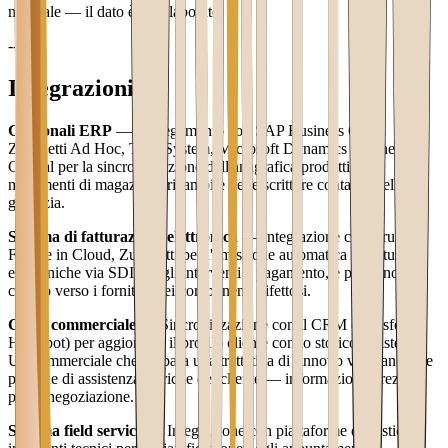
manuale — il dato è già elaborato.
---
Integrazioni
Gestionali ERP
— Collegamento con SAP Business One,
Zucchetti Ad Hoc, TeamSystem, Microsoft Dynamics Business
Central per la sincronizzazione dell'anagrafica prodotti, dei
movimenti di magazzino ricambi e delle scritture contabili della
garanzia.
Sistema di fatturazione elettronica
— Integrazione con Aruba,
Fatture in Cloud, Zucchetti per l'emissione automatica di fatture
elettroniche via SDI per gli interventi a pagamento, e per le note di
credito verso i fornitori dei componenti difettosi.
CRM commerciale
— Sincronizzazione con il CRM (Salesforce,
HubSpot) per aggiornare il profilo cliente con lo storico assistenze.
Un commerciale che prepara una trattativa di rinnovo vede anche le
pratiche di assistenza storiche del cliente — informazione preziosa
per la negoziazione.
Sistema field service
— Integrazione con piattaforme di gestione