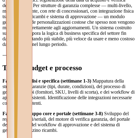
della scadenza. Per strutture di garanzia complesse — multi-livello,
multi-componente, con rete di concessionari, con integrazione fisica
tra magazzino ricambi e sistema di approvazione — un modulo
generico richiede personalizzazioni costose che spesso non vengono
manutenute correttamente agli aggiornamenti. Un sistema costruito
su misura incorpora la logica di business specifica del settore fin
dall'inizio, risultando più stabile, più veloce da usare e meno costoso
da manutenere nel lungo periodo.
---
Tempi, budget e processo
Fase 1 — Analisi e specifica (settimane 1-3)
Mappatura della
struttura delle garanzie (tipi, durate, condizioni), del processo di
gestione ricambi (fornitori, SKU, livelli di scorta), e dei workflow di
approvazione esistenti. Identificazione delle integrazioni necessarie
con sistemi esistenti.
Fase 2 — Sviluppo core e portale (settimane 3-8)
Sviluppo del
registro prodotti/seriali, del motore di verifica garanzia, del portale
dealer/cliente, del workflow di approvazione e del sistema di
gestione magazzino ricambi.