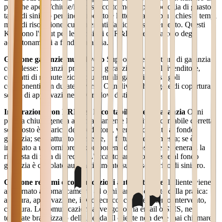
pratiche aperte/chiuse/in corso, costo medio per tipologia di guasto,
tasso di sinistro per linea prodotto e lotto, ricambi più richiesti, tempi
medi di risoluzione, customer satisfaction post-intervento. Questi
KPI sono l'input per le decisioni di R&D e per il calcolo degli
accantonamenti a fondo garanzia.
Gestione garanzie multi-livello
Supporto per strutture di garanzia
complesse: garanzia produttore, garanzia estesa del rivenditore,
contratti di manutenzione pluriennali, garanzie su singoli
componenti con durate diverse. Ogni livello ha regole di copertura,
soglie di approvazione e workflow distinti.
Integrazione con ERP per la contabilità della garanzia
Ogni
pratica chiusa genera automaticamente la scrittura contabile corretta:
se il costo è a carico del produttore, viene addebitato al fondo
garanzia; se è fatturato al cliente, la fattura viene emessa; se è
imputato a un fornitore di componenti difettosi, viene generata la
richiesta di nota di credito. L'accantonamento mensile al fondo
garanzia è calcolato automaticamente sul tasso storico di sinistro.
Gestione reclami e comunicazioni automatizzate
Il cliente viene
aggiornato automaticamente ad ogni cambio di stato della pratica:
apertura, approvazione, invio tecnico, completamento intervento,
chiusura. Le comunicazioni avvengono via email o SMS, nel
template brandizzato dell'azienda. Il cliente non deve mai chiamare