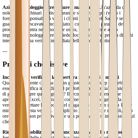
Aziende di noleggio attrezzature e macchinari
Un'azienda che
noleggia macchinari gestisce garanzie sui beni propri (verso i
fornitori) e responsabilità verso i clienti noleggiatori. Sapere se un
guasto su un escavatore noleggiato è coperto dalla garanzia del
produttore, rientra nella normale usura, o è imputabile a uso
improprio del noleggiatore richiede documentazione precisa di ogni
intervento e una verifica immediata dello stato contrattuale.
---
Problemi che risolve
Incapacità di verificare la copertura in meno di 2 minuti
Quando un cliente chiama per un guasto, il primo step dovrebbe
essere una verifica immediata: il prodotto è in garanzia? Quale tipo
di garanzia copre questo guasto? Il tecnico dell'assistenza che deve
aprire tre file Excel, chiamare il commerciale che ha gestito la
vendita, e aspettare la risposta del magazzino perde in media 15-20
minuti per questa verifica. Moltiplicato per le pratiche mensili, sono
ore di lavoro non produttive — e una pessima prima impressione sul
cliente.
Ricambi immobilizzati per mancanza di dati sulla rotazione
Senza storico delle richieste di ricambio, l'ufficio acquisti non sa