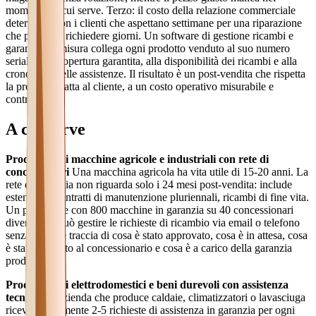
momento in cui serve. Terzo: il costo della relazione commerciale
deteriorata con i clienti che aspettano settimane per una riparazione
che potrebbe richiedere giorni. Un software di gestione ricambi e
garanzie su misura collega ogni prodotto venduto al suo numero
seriale, alla copertura garantita, alla disponibilità dei ricambi e alla
cronologia delle assistenze. Il risultato è un post-vendita che rispetta
la promessa fatta al cliente, a un costo operativo misurabile e
controllabile.
A chi serve
Produttori di macchine agricole e industriali con rete di
concessionari
Una macchina agricola ha vita utile di 15-20 anni. La
rete di garanzia non riguarda solo i 24 mesi post-vendita: include
estensioni, contratti di manutenzione pluriennali, ricambi di fine vita.
Un produttore con 800 macchine in garanzia su 40 concessionari
diversi non può gestire le richieste di ricambio via email o telefono
senza perdere traccia di cosa è stato approvato, cosa è in attesa, cosa
è stato fatturato al concessionario e cosa è a carico della garanzia
produttore.
Produttori di elettrodomestici e beni durevoli con assistenza
tecnica
Un'azienda che produce caldaie, climatizzatori o lavasciuga
riceve mediamente 2-5 richieste di assistenza in garanzia per ogni