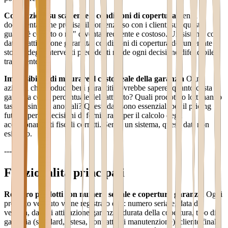
Contenzioso su scadenze e condizioni di copertura
Senza
documentazione precisa, il contenzioso con i clienti su "questo
guasto è coperto o no" diventa frequente e costoso. Un sistema con
data di attivazione garantita, condizioni di copertura documentate e
storico degli interventi precedenti rende ogni decisione difendibile e
trasparente.
Impossibilità di misurare il costo reale della garanzia
Ogni
azienda che produce beni garantiti dovrebbe sapere: quanto costa la
garanzia come percentuale del fatturato? Quali prodotti o lotti hanno
tassi di sinistro anomali? Questi dati sono essenziali per il pricing
futuro, per le decisioni di fornitura, e per il calcolo degli
accantonamenti fiscali corretti. Senza un sistema, questi dati non
esistono.
---
Funzionalità principali
Registro prodotti con numero seriale e copertura garanzia
Ogni
prodotto venduto viene registrato con: numero seriale, data di
vendita, data di attivazione garanzia, durata della copertura, tipo di
garanzia (standard, estesa, contratto di manutenzione), cliente finale