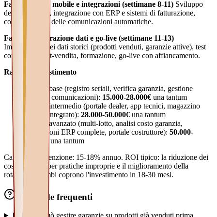
Fase 3 — App mobile e integrazioni (settimane 8-11)
Sviluppo
dell'app tecnici, integrazione con ERP e sistemi di fatturazione,
configurazione delle comunicazioni automatiche.
Fase 4 — Migrazione dati e go-live (settimane 11-13)
Importazione dei dati storici (prodotti venduti, garanzie attive), test
con il team post-vendita, formazione, go-live con affiancamento.
Range di investimento
Sistema base (registro seriali, verifica garanzia, gestione
pratiche, comunicazioni):
15.000-28.000€
una tantum
Sistema intermedio (portale dealer, app tecnici, magazzino
ricambi integrato):
28.000-50.000€
una tantum
Sistema avanzato (multi-lotto, analisi costo garanzia,
integrazioni ERP complete, portale costruttore):
50.000-
90.000€
una tantum
Canone manutenzione: 15-18% annuo. ROI tipico: la riduzione dei
costi garanzia per pratiche improprie e il miglioramento della
rotazione ricambi coprono l'investimento in 18-30 mesi.
Domande frequenti
Il sistema può gestire garanzie su prodotti già venduti prima