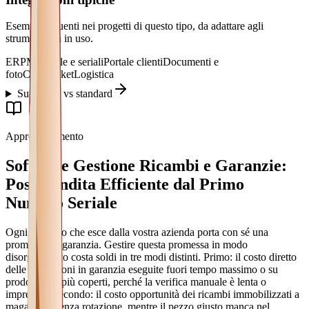
Esempi frequenti nei progetti di questo tipo, da adattare agli
strumenti già in uso.
ERP
Matricole e seriali
Portale clienti
Documenti e
foto
CRM/ticket
Logistica
Su misura vs standard
Approfondimento
Software Gestione Ricambi e Garanzie:
Post-Vendita Efficiente dal Primo
Numero Seriale
Ogni prodotto che esce dalla vostra azienda porta con sé una
promessa: la garanzia. Gestire questa promessa in modo
disorganizzato costa soldi in tre modi distinti. Primo: il costo diretto
delle riparazioni in garanzia eseguite fuori tempo massimo o su
prodotti non più coperti, perché la verifica manuale è lenta o
imprecisa. Secondo: il costo opportunità dei ricambi immobilizzati a
magazzino senza rotazione, mentre il pezzo giusto manca nel