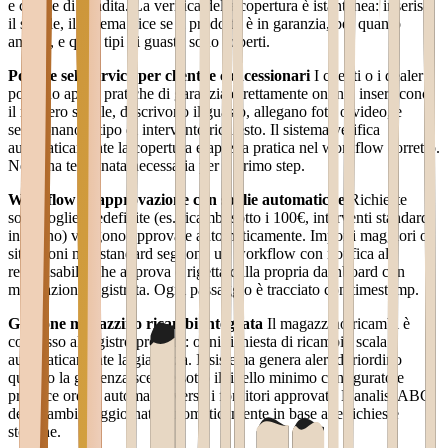
e canale di vendita. La verifica della copertura è istantanea: inserisci
il seriale, il sistema dice se il prodotto è in garanzia, per quanto
ancora, e quali tipi di guasto sono coperti.
Portale self-service per clienti e concessionari
I clienti o i dealer
possono aprire pratiche di garanzia direttamente online: inseriscono
il numero seriale, descrivono il guasto, allegano foto o video, e
selezionano il tipo di intervento richiesto. Il sistema verifica
automaticamente la copertura e apre la pratica nel workflow corretto.
Nessuna telefonata necessaria per il primo step.
Workflow di approvazione con soglie automatiche
Richieste
sotto soglie predefinite (es. ricambi sotto i 100€, interventi standard
in listino) vengono approvate automaticamente. Importi maggiori o
situazioni non standard seguono un workflow con notifica al
responsabile, che approva o rigetta dalla propria dashboard con
motivazione registrata. Ogni passaggio è tracciato con timestamp.
Gestione magazzino ricambi integrata
Il magazzino ricambi è
connesso al registro prodotti: ogni richiesta di ricambio scala
automaticamente la giacenza. Il sistema genera alert di riordino
quando la giacenza scende sotto il livello minimo configurato e
produce ordini automatici verso i fornitori approvati. L'analisi ABC
dei ricambi è aggiornata automaticamente in base alle richieste
storiche.