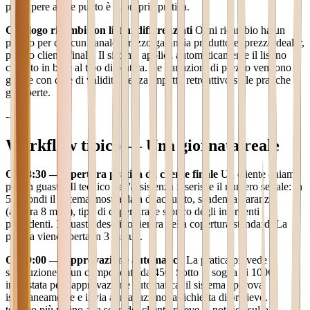
per sapere a che punto è la propria pratica.
Catalogo ricambi con listini differenziati
Ogni ricambio ha un
prezzo per ciascun canale: prezzo garanzia produttore, prezzo dealer,
prezzo cliente finale. Il sistema applica automaticamente il listino
corretto in base al tipo di pratica. Le variazioni di prezzo vengono
gestite con date di validità, senza impatto retroattivo sulle pratiche
già aperte.
---
Workflow tipico — Una giornata reale
Ore 8:30 — Apertura pratica da cliente finale
Un cliente chiama
per un guasto. Il tecnico dell'assistenza inserisce il numero seriale: in
5 secondi il sistema mostra data di acquisto, scadenza garanzia
(ancora 8 mesi), tipo di copertura, e storico degli interventi
precedenti. Il guasto descritto rientra nella copertura standard. La
pratica viene aperta in 3 minuti.
Ore 9:00 — Approvazione automatica
La pratica prevede la
sostituzione di un componente da 45€. Sotto la soglia di 100€
impostata per l'approvazione automatica, il sistema approva
istantaneamente e invia al magazzino la richiesta di prelievo. Il
tecnico più vicino alla sede del cliente riceve la notifica sullo