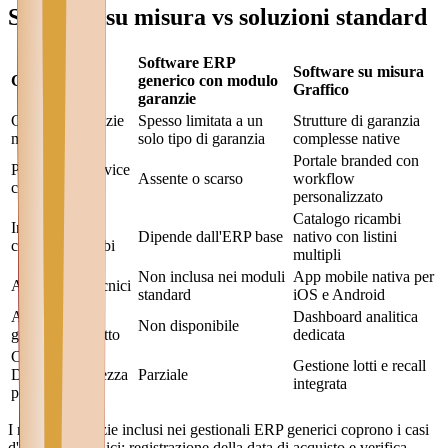
Software su misura vs soluzioni standard
Software ERP
Software su misura
Criterio
generico con modulo
Graffico
garanzie
Gestione garanzie
Spesso limitata a un
Strutture di garanzia
multi-livello
solo tipo di garanzia
complesse native
Portale branded con
Portale self-service
Assente o scarso
workflow
concessionari
personalizzato
Catalogo ricambi
Integrazione
Dipende dall'ERP base
nativo con listini
catalogo ricambi
multipli
Non inclusa nei moduli
App mobile nativa per
App mobile tecnici
standard
iOS e Android
Analisi costo
Dashboard analitica
Non disponibile
garanzia per lotto
dedicata
Conformità
Gestione lotti e recall
Direttiva sicurezza
Parziale
integrata
prodotti
I moduli garanzie inclusi nei gestionali ERP generici coprono i casi
d'uso più semplici: registrazione della data di acquisto e verifica