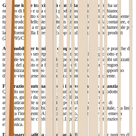
Gestione lotti e tracciabilità completa
Ogni ricambio ha un
numero di lotto e una data di produzione. In caso di richiamo
prodotto o difetto sistematico, il sistema identifica immediatamente
tutti i prodotti dello stesso lotto in garanzia, i clienti da contattare, e i
ricambi ancora a magazzino da bloccare. Questo è fondamentale per
la conformità alla Direttiva Europea sulla sicurezza dei prodotti
(2001/95/CE).
App mobile per tecnici sul campo
I tecnici ricevono le pratiche di
intervento sullo smartphone, consultano la scheda prodotto e il
manuale tecnico, registrano le operazioni svolte, i ricambi utilizzati,
le foto del guasto e la firma digitale del cliente. I dati vengono
sincronizzati in tempo reale con il sistema centrale. Il rapportino
digitale viene generato automaticamente e inviato al cliente.
Fatturazione automatica degli interventi non in garanzia
Quando un intervento viene valutato fuori garanzia (prodotto
scaduto, guasto da uso improprio), il sistema genera
automaticamente un preventivo per il cliente con i costi di
manodopera e ricambi. L'approvazione del cliente (digitale, via link)
sblocca l'intervento. Al completamento, la fattura viene emessa
automaticamente conforme al D.Lgs. 231/02 sulla fatturazione
elettronica.
Dashboard analitica costi garanzia
Report mensili su: numero di