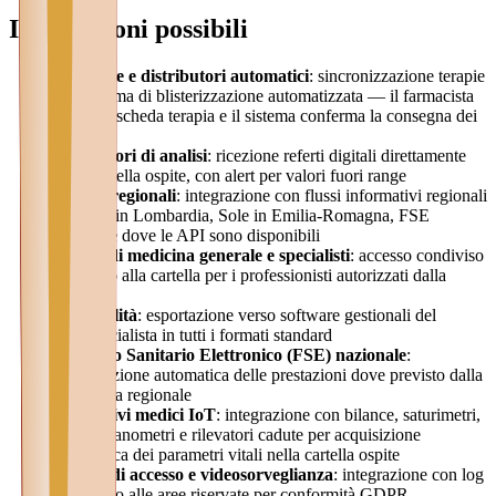
Integrazioni possibili
Farmacie e distributori automatici
: sincronizzazione terapie
con sistema di blisterizzazione automatizzata — il farmacista
riceve la scheda terapia e il sistema conferma la consegna dei
blister
Laboratori di analisi
: ricezione referti digitali direttamente
nella cartella ospite, con alert per valori fuori range
Sistemi regionali
: integrazione con flussi informativi regionali
— SISS in Lombardia, Sole in Emilia-Romagna, FSE
regionale dove le API sono disponibili
Medici di medicina generale e specialisti
: accesso condiviso
e limitato alla cartella per i professionisti autorizzati dalla
struttura
Contabilità
: esportazione verso software gestionali del
commercialista in tutti i formati standard
Fascicolo Sanitario Elettronico (FSE) nazionale
:
alimentazione automatica delle prestazioni dove previsto dalla
normativa regionale
Dispositivi medici IoT
: integrazione con bilance, saturimetri,
sfigmomanometri e rilevatori cadute per acquisizione
automatica dei parametri vitali nella cartella ospite
Sistemi di accesso e videosorveglianza
: integrazione con log
di accesso alle aree riservate per conformità GDPR