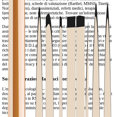
Individualizzato), schede di valutazione (Barthel, MMSE, Tinetti,
Norton, Braden), diari assistenziali, referti medici, terapie
farmacologiche, note infermieristiche. Trovare un'informazione
specifica in caso di urgenza può richiedere 10-15 minuti.
Durante i cambi turno — momento ad alto rischio per la continuità
assistenziale — le informazioni critiche vengono trasmesse
oralmente o con note scritte a mano. Se un'informazione non viene
trasferita correttamente, le conseguenze possono essere gravi e non
documentate. Il D.Lgs. 196/2003 (Codice Privacy) e il GDPR
richiedono che i dati sanitari siano protetti con misure adeguate:
cartelle cartacee conservate in armadi non sempre chiusi a chiave
non soddisfano questo requisito e espongono la struttura a sanzioni
del Garante Privacy fino a 20 milioni di euro o il 4% del fatturato
annuo globale.
Somministrazione farmaci non tracciata
L'errore farmacologico — somministrare il farmaco sbagliato, alla
dose sbagliata, al paziente sbagliato o nell'orario sbagliato — è tra i
rischi più gravi in RSA. Senza un sistema digitale, la terapia viene
trascritta a mano su fogli cartacei, l'operatore barra manualmente
dopo ogni somministrazione e nessuno verifica in tempo reale le
incongruenze.