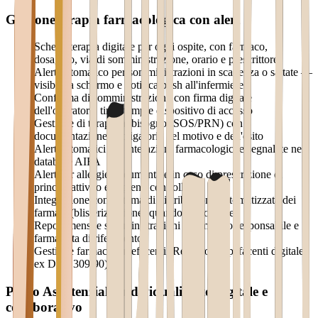
Gestione terapia farmacologica con alert
Scheda terapia digitale per ogni ospite, con farmaco,
dosaggio, via di somministrazione, orario e prescrittore
Alert automatico per somministrazioni in scadenza o saltate —
visibile a schermo e notifica push all'infermiere
Conferma di somministrazione con firma digitale
dell'operatore, timestamp e dispositivo di accesso
Gestione di terapie al bisogno (SOS/PRN) con
documentazione obbligatoria del motivo e dell'esito
Alert automatici per interazioni farmacologiche segnalate nel
database AIFA
Alert per allergie documentate in caso di prescrizione di
principi attivi o eccipienti controllo
Integrazione con sistema di distribuzione automatizzata dei
farmaci (blisterizzazione) quando disponibile
Report mensile somministrazioni per medico responsabile e
farmacista di riferimento
Gestione farmaci stupefacenti (Registro Stupefacenti digitale
ex DPR 309/90)
Piano Assistenziale Individualizzato digitale e
collaborativo