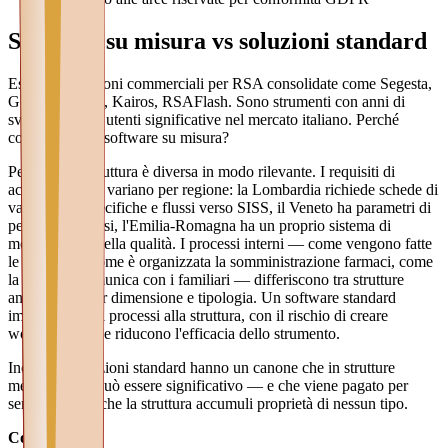
Software su misura vs soluzioni standard
Esistono soluzioni commerciali per RSA consolidate come Segesta,
GIPO, O3Care, Kairos, RSAFlash. Sono strumenti con anni di
sviluppo e basi utenti significative nel mercato italiano. Perché
considerare un software su misura?
Perché ogni struttura è diversa in modo rilevante. I requisiti di
accreditamento variano per regione: la Lombardia richiede schede di
valutazione specifiche e flussi verso SISS, il Veneto ha parametri di
personale diversi, l'Emilia-Romagna ha un proprio sistema di
monitoraggio della qualità. I processi interni — come vengono fatte
le consegne, come è organizzata la somministrazione farmaci, come
la struttura comunica con i familiari — differiscono tra strutture
anche simili per dimensione e tipologia. Un software standard
impone i propri processi alla struttura, con il rischio di creare
workaround che riducono l'efficacia dello strumento.
Inoltre, le soluzioni standard hanno un canone che in strutture
medio-grandi può essere significativo — e che viene pagato per
sempre, senza che la struttura accumuli proprietà di nessun tipo.
Confronto: