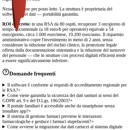
Nessun canone per posto letto. La struttura è proprietaria del
software e dei dati — portabilità garantita.
ROI concreto:
in una RSA da 80 ospiti, recuperare 3 ore/giorno di
tempo documentale (a 18 euro/h per operatore) equivale a 54
euro/giorno, circa 1.600 euro/mese, 19.200 euro/anno. Il risparmio
amministrativo copre l'investimento in meno di 2 anni, senza
considerare la riduzione del rischio clinico, la protezione legale
offerta dalla documentazione sistematica e la riduzione del turnover
del personale — che in strutture con processi digitali efficienti tende
a essere significativamente inferiore.
Domande frequenti
Il software è conforme ai requisiti di accreditamento regionale per
le RSA?
+
Come viene garantita la sicurezza dei dati sanitari ai sensi del
GDPR art. 9 e del D.Lgs. 196/2003?
+
Il portale familiari è accessibile anche da smartphone senza
installare app?
+
Il sistema di gestione farmaci previene le interazioni
farmacologiche e gestisce i farmaci stupefacenti?
+
Come avviene la migrazione dai dati cartacei al sistema digitale