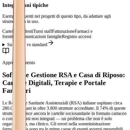
Integrazioni tipiche
Esempi frequenti nei progetti di questo tipo, da adattare agli
strumenti già in uso.
Cartelle residenti
Turni staff
Fatturazione
Farmaci e
forniture
Comunicazioni famiglie
Registro accessi
Su misura vs standard
Approfondimento
Software Gestione RSA e Casa di Riposo:
Cartelle Digitali, Terapie e Portale
Familiari
Le Residenze Sanitarie Assistenziali (RSA) italiane ospitano circa
280.000 anziani in oltre 3.800 strutture accreditate. Il 74% di queste
strutture gestisce ancora le cartelle sociosanitarie in formato cartaceo
o con strumenti non integrati — un problema che non è solo
organizzativo, ma clinico. Gli errori nella somministrazione
farmacologica sono tra le prime cause di eventi avversi prevenibili