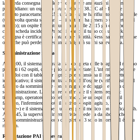
la scheda consegna digitale e vede tutte le annotazioni del turno
pomeridiano: un ospite ha avuto febbre a 38.3°C alle 18:00 e ha
ricevuto paracetamolo PRN; un'altra ospite ha rifiutato il pasto serale
(terza volta questa settimana — il sistema ha generato un alert per il
medico); un ospite ha avuto una caduta alle 20:15 già documentata
con la scheda incidente. Prende in carico il turno con un click — la
consegna è certificata con data, ora e identità. Nessuna informazione
orale che può perdersi, nessuna ambiguità su chi sapeva cosa.
Somministrazione farmaci
Alle 8:00, il sistema mostra la lista completa delle terapie del mattino
per tutti i 62 ospiti, con le priorità evidenziate. L'infermiere percorre
i corridoi con il tablet. Per ogni ospite, scansiona il braccialetto
identificativo; il sistema mostra la foto dell'ospite (verifica visiva), il
farmaco da somministrare con immagine e dosaggio, e la via di
somministrazione. L'operatore conferma e il sistema registra:
timestamp, operatore, lotto del farmaco. Se un ospite rifiuta il
farmaco, l'infermiere annota il motivo («ospite agitato, rifiuto
verbale») e il sistema genera un alert per il medico con notifica push.
Alle 8:45, la supervisore infermieristica vede da dashboard che
58/62 somministrazioni sono completate, 3 sono in corso e 1 è stata
rifiutata.
Rivalutazione PAI trimestrale