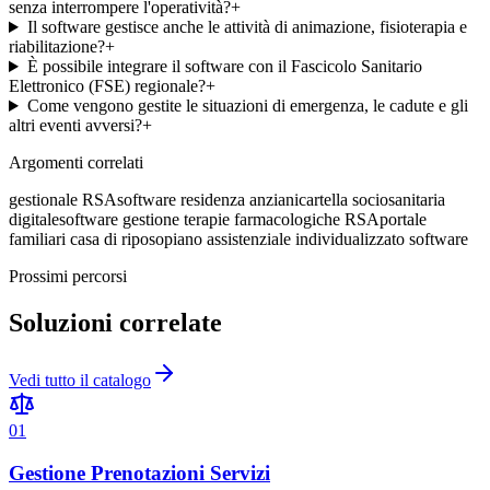
senza interrompere l'operatività?
+
Il software gestisce anche le attività di animazione, fisioterapia e
riabilitazione?
+
È possibile integrare il software con il Fascicolo Sanitario
Elettronico (FSE) regionale?
+
Come vengono gestite le situazioni di emergenza, le cadute e gli
altri eventi avversi?
+
Argomenti correlati
gestionale RSA
software residenza anziani
cartella sociosanitaria
digitale
software gestione terapie farmacologiche RSA
portale
familiari casa di riposo
piano assistenziale individualizzato software
Prossimi percorsi
Soluzioni correlate
Vedi tutto il catalogo
0
1
Gestione Prenotazioni Servizi