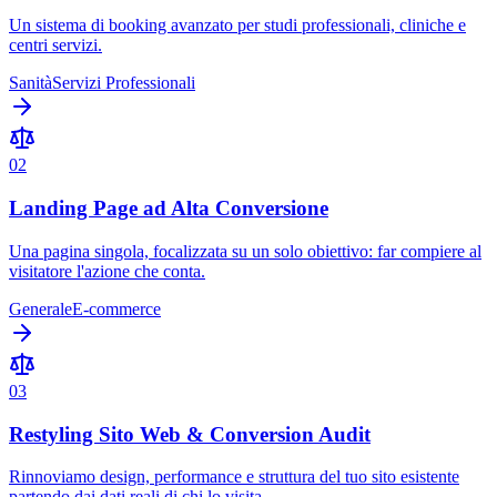
Un sistema di booking avanzato per studi professionali, cliniche e
centri servizi.
Sanità
Servizi Professionali
0
2
Landing Page ad Alta Conversione
Una pagina singola, focalizzata su un solo obiettivo: far compiere al
visitatore l'azione che conta.
Generale
E-commerce
0
3
Restyling Sito Web & Conversion Audit
Rinnoviamo design, performance e struttura del tuo sito esistente
partendo dai dati reali di chi lo visita.