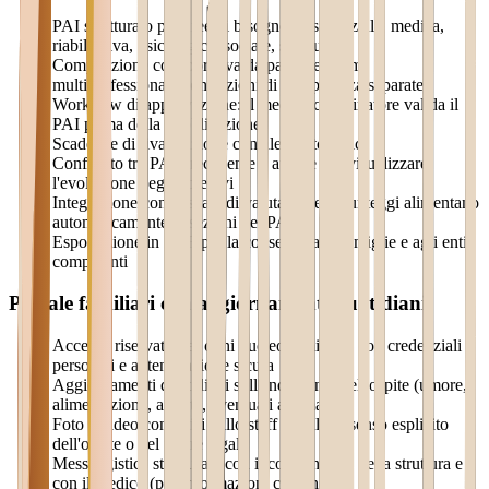
PAI strutturato per aree di bisogno (assistenziale, medica,
riabilitativa, psicologica, sociale, spirituale)
Compilazione collaborativa da parte del team
multiprofessionale con sezioni di competenza separate
Workflow di approvazione: il medico coordinatore valida il
PAI prima della pubblicazione
Scadenze di rivalutazione con alert automatici
Confronto tra PAI precedente e attuale per visualizzare
l'evoluzione degli obiettivi
Integrazione con le scale di valutazione: i punteggi alimentano
automaticamente le sezioni del PAI
Esportazione in PDF per la consegna alle famiglie e agli enti
competenti
Portale familiari con aggiornamenti quotidiani
Accesso riservato per ogni nucleo familiare, con credenziali
personali e autenticazione sicura
Aggiornamenti quotidiani sull'andamento dell'ospite (umore,
alimentazione, attività, eventuali anomalie)
Foto e video condivisi dallo staff con il consenso esplicito
dell'ospite o del tutore legale
Messaggistica strutturata con il coordinatore della struttura e
con il medico (per informazioni cliniche)