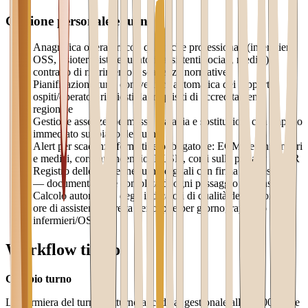
Gestione personale e turni
Anagrafica operatori con qualifiche professionali (infermieri,
OSS, fisioterapisti, educatori, assistenti sociali, medici),
contratto di riferimento e scadenze normative
Pianificazione turni con verifica automatica dei rapporti
ospiti/operatori richiesti dai requisiti di accreditamento
regionale
Gestione assenze, permessi, malattia e sostituzioni con impatto
immediato sul piano dei turni
Alert per scadenze formative obbligatorie: ECM per infermieri
e medici, corsi antincendio, BLSD, corsi sulla privacy GDPR
Registro delle consegne turno digitali con firma e timestamp
— documentazione completa di ogni passaggio di consegne
Calcolo automatico degli indicatori di qualità del personale:
ore di assistenza diretta per ospite per giorno, rapporto
infermieri/OSS
Workflow tipico
Cambio turno
L'infermiera del turno notturno accede al gestionale alle 22:00. Apre