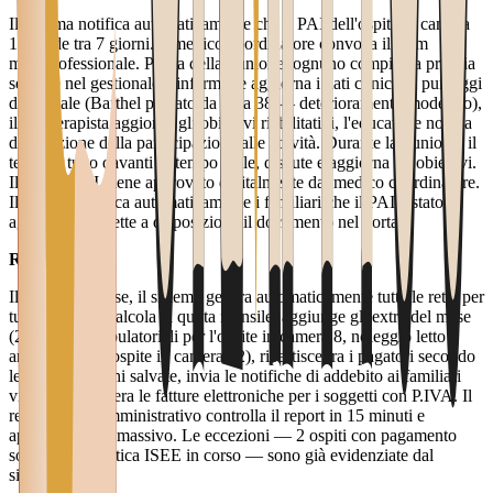
Il sistema notifica automaticamente che il PAI dell'ospite in camera
14 scade tra 7 giorni. Il medico coordinatore convoca il team
multiprofessionale. Prima della riunione, ognuno compila la propria
sezione nel gestionale: l'infermiere aggiorna i dati clinici e i punteggi
delle scale (Barthel passato da 45 a 38 — deterioramento moderato),
il fisioterapista aggiorna gli obiettivi riabilitativi, l'educatrice nota la
diminuzione della partecipazione alle attività. Durante la riunione, il
team ha tutto davanti in tempo reale, discute e aggiorna gli obiettivi.
Il nuovo PAI viene approvato digitalmente dal medico coordinatore.
Il sistema notifica automaticamente i familiari che il PAI è stato
aggiornato e mette a disposizione il documento nel portale.
Retta mensile
Il primo del mese, il sistema genera automaticamente tutte le rette per
tutti gli ospiti: calcola la quota mensile, aggiunge gli extra del mese
(2 trasporti ambulatoriali per l'ospite in camera 8, noleggio letto
articolato per l'ospite in camera 22), ripartisce tra i pagatori secondo
le configurazioni salvate, invia le notifiche di addebito ai familiari
via email e genera le fatture elettroniche per i soggetti con P.IVA. Il
responsabile amministrativo controlla il report in 15 minuti e
approva l'invio massivo. Le eccezioni — 2 ospiti con pagamento
sospeso per pratica ISEE in corso — sono già evidenziate dal
sistema.