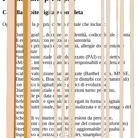
Cartella ospite digitale completa
Ogni ospite ha la propria cartella digitale che include:
Dati anagrafici, documento d'identità, codice fiscale e contatti
di emergenza con relazioni di parentela
Diagnosi principali e comorbilità, allergie documentate e
intolleranze
Piano Assistenziale Individualizzato (PAI) con obiettivi
SMART, interventi pianificati, responsabili e scadenze di
rivalutazione
Scale di valutazione standardizzate (Barthel Index, MMSE,
Tinetti, Norton, Braden, NPI per disturbi comportamentali)
con storico longitudinale e grafici di evoluzione
Diario assistenziale con annotazioni turno per turno,
ricercabile per data e operatore
Referti medici e specialistici allegati in formato digitale
Scheda nutrizionale, dieta personalizzata e monitoraggio del
peso
Schede di valutazione cadute, lesioni da pressione,
contenzioni (con documentazione del consenso informato)
Storico completo consultabile e aggiornabile da qualsiasi
dispositivo autorizzato (PC, tablet, smartphone)