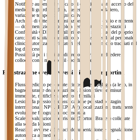
Notifiche automatiche in caso di eventi rilevanti: accesso del
medico di guardia, caduta, trasferimento ospedaliero,
variazione terapeutica significativa
Archivio di tutte le comunicazioni con data, orario e mittente
— documentazione completa per eventuali contestazioni
Conformità GDPR: i familiari vedono solo i dati del proprio
caro; i dati sanitari sensibili sono accessibili solo al personale
clinico autorizzato; i visitatori del portale vengono tracciati nel
log di accesso
Possibilità per i familiari di prenotare visite, richiedere
colloqui con il medico o il coordinatore
Registrazione eventi avversi e incident reporting
Flusso dedicato per cadute: circostanze, tipologia (a letto, in
bagno, durante deambulazione), lesioni rilevate, misure
immediate, notifiche a medico e familiari
Lesioni da pressione: classificazione per stadio (staging
internazionale NPUAP/EPUAP), localizzazione, trattamento,
evoluzione fotografica documentata
Scale di valutazione del rischio (Norton, Braden) collegate
alla scheda lesioni
Reazioni avverse a farmaci: documentazione e segnalazione
automatica al medico