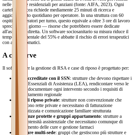
nelle strutture residenziali per anziani (fonte: AIFA, 2023). Ogni
cartella cartacea richiede mediamente 25 minuti di ricerca e
aggiornamento quotidiano per operatore. In una struttura con 60
ospiti e 8 operatori per turno, questo equivale a oltre 3 ore di lavoro
sprecate ogni giorno — risorse che potrebbero essere dedicate
all'assistenza diretta. Un software sociosanitario su misura riduce il
tempo documentale del 55% e abbatte il rischio di errori terapeutici
con alert automatici.
A chi serve
Il software per la gestione di RSA e case di riposo è progettato per:
RSA accreditate con il SSN
: strutture che devono rispettare i
Livelli Essenziali di Assistenza (LEA), rendicontare verso le
ASL e documentare ogni intervento secondo i requisiti di
accreditamento regionale
Case di riposo private
: strutture non convenzionate che
gestiscono rette private e necessitano di fatturazione
automatizzata e comunicazione familiare strutturata
Residenze protette e gruppi appartamento
: strutture a
bassa intensità assistenziale che necessitano comunque di
tracciamento delle cure e gestione farmaci
Strutture multi-sede
: gruppi che gestiscono più strutture e