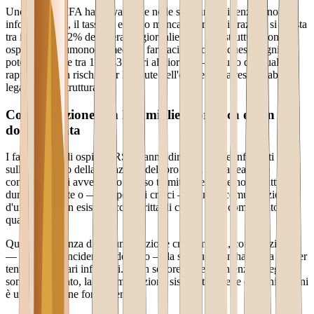
Uno studio AIFA ha rilevato che nelle strutture residenziali non
informatizzate, il tasso di errori o mancate somministrazioni si attesta
tra il 5% e il 12% delle terapie giornaliere. In una struttura con 60
ospiti che assumono in media 6 farmaci al giorno, questo significa
potenzialmente tra 18 e 43 errori al giorno — ognuno dei quali
rappresenta un rischio per la salute dell'ospite e una responsabilità
legale per la struttura.
Comunicazione con le famiglie sporadica e non
documentata
I familiari degli ospiti in RSA hanno diritto a essere informati
sull'andamento della situazione del loro caro. Nella realtà, le
comunicazioni avvengono spesso tramite telefonate non strutturate,
durante le visite o — nei periodi critici — tramite comunicazioni
d'urgenza. Non esiste traccia scritta di cosa è stato comunicato e
quando.
Questa mancanza di documentazione crea tensioni, contestazioni e
— in caso di incidente o decesso — la struttura non ha prova di aver
tenuto i familiari informati. In un settore dove i contenziosi legali
sono in aumento, la documentazione sistematica delle comunicazioni
è una protezione fondamentale.