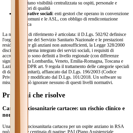
necessitano visibilità centralizzata su ospiti, personale e
indicatori di qualità
Cooperative sociali
: enti gestori che operano in convenzione
con i Comuni e le ASL, con obbligo di rendicontazione
periodica
La normativa di riferimento è articolata: il D.Lgs. 502/92 definisce
l'organizzazione del Servizio Sanitario Nazionale e le prestazioni
residenziali per gli anziani non autosufficienti, la Legge 328/2000
disciplina il sistema integrato dei servizi sociali, i requisiti di
accreditamento sono definiti a livello regionale (con differenze
significative tra Lombardia, Veneto, Emilia-Romagna, Toscana e
Lazio), e il GDPR art. 9 regola il trattamento delle categorie speciali
di dati (dati sanitari), affiancato dal D.Lgs. 196/2003 (Codice
Privacy) come modificato dal D.Lgs. 101/2018. Un software su
misura non può ignorare nessuno di questi livelli normativi.
Problemi che risolve
Cartelle sociosanitarie cartacee: un rischio clinico e
normativo
Una cartella sociosanitaria cartacea per un ospite anziano in RSA
può contenere centinaia di pagine: PAI (Piano Assistenziale