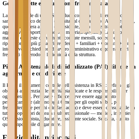
Gestione rette e fatturazione frammentata
La retta mensile di una RSA include componenti diverse: quota
sanitaria a carico del SSN (definita dal contratto con ASL/Regione),
quota alberghiera a carico del residente, eventuali extra (fisioterapia
aggiuntiva, trasporti, pannoloni, materiali specifici). La gestione
manuale di queste componenti, con rate mensili, solleciti e
ripartizioni tra più pagatori (residente + familiari + Comune + fondo
integrativo), richiede ore di lavoro amministrativo e genera errori
frequenti che erodono la liquidità della struttura.
Piano Assistenziale Individualizzato (PAI) difficile da
aggiornare e condividere
Il PAI è il documento centrale dell'assistenza in RSA: definisce gli
obiettivi assistenziali, le attività pianificate e le responsabilità per
ogni operatore. Per essere efficace, deve essere aggiornato
periodicamente (almeno ogni 6 mesi per gli ospiti stabili, più
frequentemente per chi è in fase acuta) e deve essere consultabile da
tutti gli operatori del team multiprofessionale — medico, infermiere,
OSS, fisioterapista, educatore, assistente sociale. Su carta, questo è
quasi impossibile da garantire.
Funzionalità principali