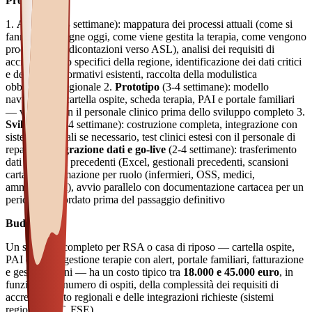
Processo:
1.
Analisi
(2-3 settimane): mappatura dei processi attuali (come si
fanno le consegne oggi, come viene gestita la terapia, come vengono
prodotte le rendicontazioni verso ASL), analisi dei requisiti di
accreditamento specifici della regione, identificazione dei dati critici
e dei flussi informativi esistenti, raccolta della modulistica
obbligatoria regionale 2.
Prototipo
(3-4 settimane): modello
navigabile di cartella ospite, scheda terapia, PAI e portale familiari
— validato con il personale clinico prima dello sviluppo completo 3.
Sviluppo
(8-14 settimane): costruzione completa, integrazione con
sistemi regionali se necessario, test clinici estesi con il personale di
reparto 4.
Migrazione dati e go-live
(2-4 settimane): trasferimento
dati da sistemi precedenti (Excel, gestionali precedenti, scansioni
cartacee), formazione per ruolo (infermieri, OSS, medici,
amministrativi), avvio parallelo con documentazione cartacea per un
periodo concordato prima del passaggio definitivo
Budget:
Un software completo per RSA o casa di riposo — cartella ospite,
PAI digitale, gestione terapie con alert, portale familiari, fatturazione
e gestione turni — ha un costo tipico tra
18.000 e 45.000 euro
, in
funzione del numero di ospiti, della complessità dei requisiti di
accreditamento regionali e delle integrazioni richieste (sistemi
regionali, IoT, FSE).