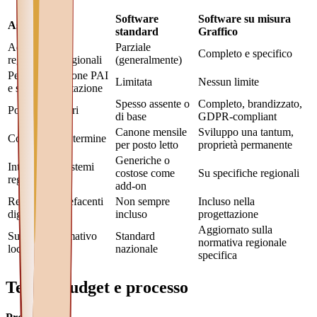
Software
Software su misura
Aspetto
standard
Graffico
Adattamento a
Parziale
Completo e specifico
regolamenti regionali
(generalmente)
Personalizzazione PAI
Limitata
Nessun limite
e scale di valutazione
Spesso assente o
Completo, brandizzato,
Portale familiari
di base
GDPR-compliant
Canone mensile
Sviluppo una tantum,
Costo a lungo termine
per posto letto
proprietà permanente
Generiche o
Integrazioni sistemi
costose come
Su specifiche regionali
regionali
add-on
Registro Stupefacenti
Non sempre
Incluso nella
digitale
incluso
progettazione
Aggiornato sulla
Supporto normativo
Standard
normativa regionale
locale
nazionale
specifica
Tempi, budget e processo