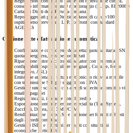
Registrazione contenzioni fisiche con motivazione clinica,
consenso informato, durata e monitoraggio (D.Lgs. 81/2008 e
Carta dei Diritti della Persona Anziana)
Report aggregati per la Direzione: tasso di cadute/100
ospiti/giorno, prevalenza LdP, confronto con standard
AGENAS
Gestione rette e fatturazione automatica
Configurazione componenti della retta: quota sanitaria SSN,
quota alberghiera, extra personalizzati
Ripartizione automatica tra più pagatori con percentuali
configurabili (ospite, familiare designato, Comune, fondo
integrativo, ASL)
Emissione automatica fattura elettronica o ricevuta mensile
con trasmissione SDI per soggetti con P.IVA
Gestione rate e scadenze con alert di sollecito automatico via
email ai pagatori
Registro incassi, insoluti e note di credito
Esportazione contabile per commercialista (TeamSystem,
Zucchetti, Danea, file XML/CSV)
Rendicontazione verso ASL e Regione nei formati richiesti
dagli accordi contrattuali
Gestione ISEE e riduzioni per ospiti con situazioni
economiche particolari