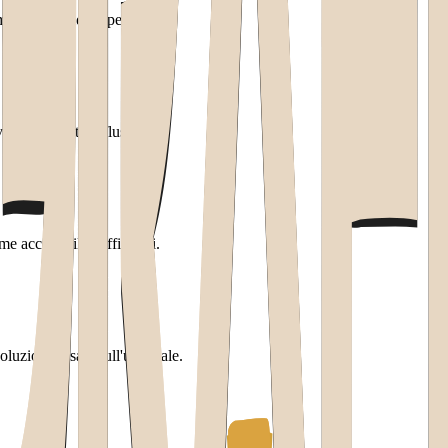
enti da validare per primi.
alidare presto il flusso.
e accessibili e affidabili.
luzioni basate sull'uso reale.