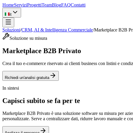
Home
Servizi
Progetti
Team
Blog
FAQ
Contatti
it
Soluzioni
/
CRM, AI & Intelligenza Commerciale
/
Marketplace B2B Pr
Soluzione su misura
Marketplace B2B Privato
Crea il tuo e-commerce riservato ai clienti business con listini e condi
Richiedi un'analisi gratuita
In sintesi
Capisci subito se fa per te
Marketplace B2B Privato è una soluzione software su misura per aziend
personalizzate. Serve a centralizzare dati, ridurre lavoro manuale e co
Analizza il processo