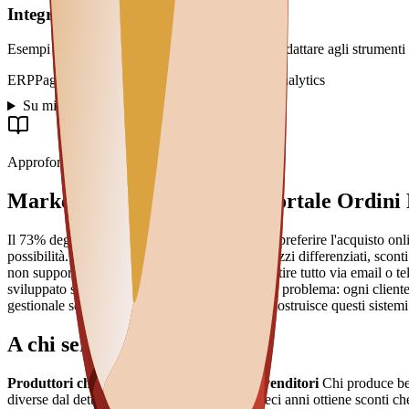
Integrazioni tipiche
Esempi frequenti nei progetti di questo tipo, da adattare agli strumenti 
ERP
Pagamenti
Spedizioni
Catalogo/PIM
CRM
Analytics
Su misura vs standard
Approfondimento
Marketplace B2B Privato: Portale Ordini R
Il 73% degli acquirenti B2B italiani dichiara di preferire l'acquisto on
possibilità. Chi vende a clienti business con prezzi differenziati, sco
non supportano listini multipli per cliente, e gestire tutto via email o
sviluppato su misura risolve esattamente questo problema: ogni cliente a
gestionale senza mediazione umana. Graffico costruisce questi sistemi 
A chi serve
Produttori che vendono a distributori e rivenditori
Chi produce beni
diverse dal dettagliante, il cliente fedele da dieci anni ottiene sconti