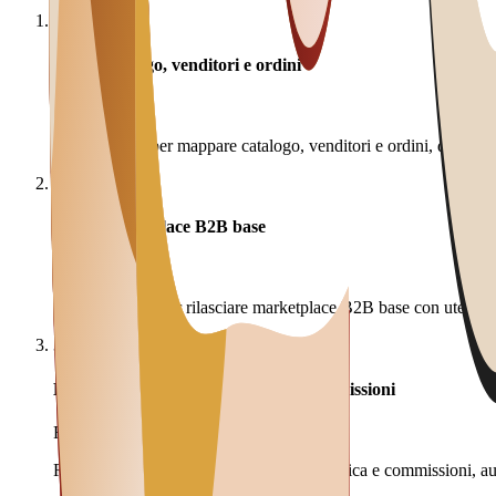
1
Audit catalogo, venditori e ordini
2-3 settimane
2-3 settimane per mappare catalogo, venditori e ordini, dati coinv
2
MVP marketplace B2B base
8-12 settimane
8-12 settimane per rilasciare marketplace B2B base con utenti pil
3
Evoluzione pagamenti, logistica e commissioni
Roadmap
Roadmap progressiva su pagamenti, logistica e commissioni, auto