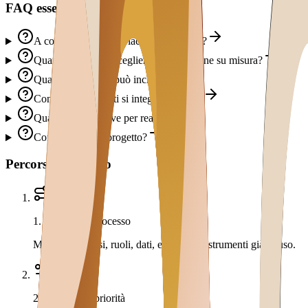
FAQ essenziali
A cosa serve Marketplace B2B Privato?
Quando conviene scegliere una soluzione su misura?
Quali funzionalità può includere?
Con quali strumenti si integra di solito?
Quanto tempo serve per realizzarlo?
Come si avvia il progetto?
Percorso operativo
1
.
Analisi del processo
Mappiamo flussi, ruoli, dati, eccezioni e strumenti già in uso.
2
.
Prototipo e priorità