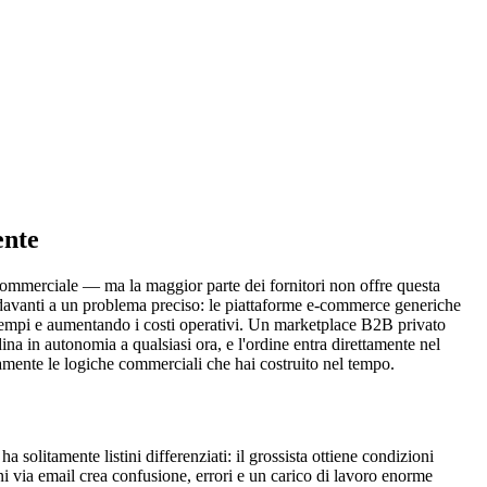
ente
il commerciale — ma la maggior parte dei fornitori non offre questa
ova davanti a un problema preciso: le piattaforme e-commerce generiche
o i tempi e aumentando i costi operativi. Un marketplace B2B privato
ina in autonomia a qualsiasi ora, e l'ordine entra direttamente nel
tamente le logiche commerciali che hai costruito nel tempo.
ha solitamente listini differenziati: il grossista ottiene condizioni
oni via email crea confusione, errori e un carico di lavoro enorme