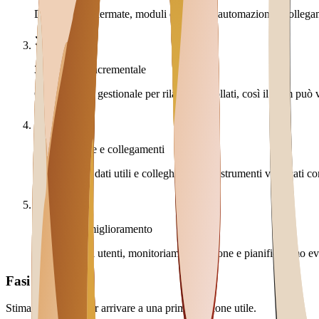
Definiamo schermate, moduli essenziali, automazioni e collegam
3
.
Sviluppo incrementale
Costruiamo il gestionale per rilasci controllati, così il team può v
4
.
Migrazione e collegamenti
Importiamo i dati utili e colleghiamo solo strumenti verificati com
5
.
Lancio e miglioramento
Formiamo gli utenti, monitoriamo l'adozione e pianifichiamo evo
Fasi e durata
Stima orientativa per arrivare a una prima versione utile.