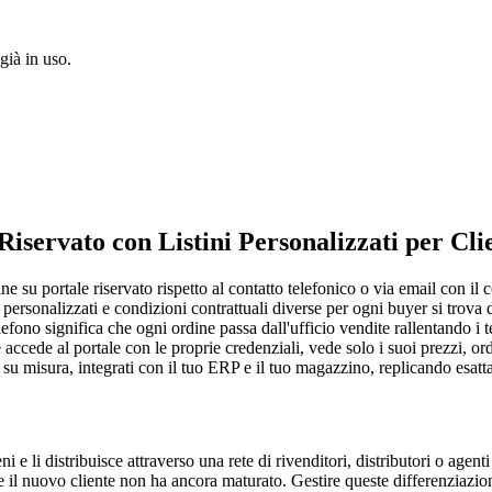
già in uso.
iservato con Listini Personalizzati per Cli
line su portale riservato rispetto al contatto telefonico o via email con 
nti personalizzati e condizioni contrattuali diverse per ogni buyer si tr
 telefono significa che ogni ordine passa dall'ufficio vendite rallentand
ccede al portale con le proprie credenziali, vede solo i suoi prezzi, ord
su misura, integrati con il tuo ERP e il tuo magazzino, replicando esat
 e li distribuisce attraverso una rete di rivenditori, distributori o agenti 
 che il nuovo cliente non ha ancora maturato. Gestire queste differenziazi