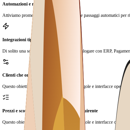
Automazioni e notifiche
Attiviamo promemoria, alert, assegnazioni e passaggi automatici per rid
Integrazioni tipiche
Di solito una soluzione come questa può dialogare con ERP, Pagamenti 
Clienti che ordinano in autonomia 24/7
Questo obiettivo viene tradotto in moduli, regole e interfacce operative
Prezzi e sconti personalizzati per ogni acquirente
Questo obiettivo viene tradotto in moduli, regole e interfacce operative