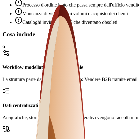
Processo d'ordine lento che passa sempre dall'ufficio vendit
Mancanza di visibilità sui volumi d'acquisto dei clienti
Cataloghi inviati via PDF che diventano obsoleti
Cosa include
6
Workflow modellato sul processo reale
La struttura parte dal problema operativo: Vendere B2B tramite email o 
Dati centralizzati e consultabili
Anagrafiche, storico, documenti e stati operativi vengono raccolti in u