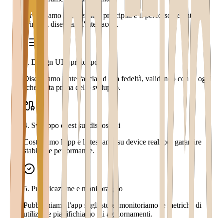
Strutturiamo le schermate principali e il percorso dell'utente
prima di disegnare l'interfaccia.
3
.
Design UI e prototipo
Disegniamo l'interfaccia ad alta fedeltà, validando con te ogni
schermata prima dello sviluppo.
4
.
Sviluppo e test sui dispositivi
Costruiamo l'app e la testiamo su device reali per garantire
stabilità e performance.
5
.
Pubblicazione e monitoraggio
Pubblichiamo l'app sugli store, monitoriamo le metriche di
utilizzo e pianifichiamo gli aggiornamenti.