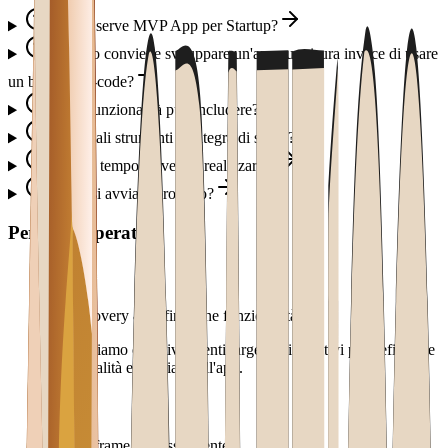
A cosa serve MVP App per Startup?
Quando conviene sviluppare un'app su misura invece di usare
un builder no-code?
Quali funzionalità può includere?
Con quali strumenti si integra di solito?
Quanto tempo serve per realizzarlo?
Come si avvia il progetto?
Percorso operativo
1
.
Discovery & definizione funzionalità
Analizziamo obiettivi, utenti target e dispositivi per definire le
funzionalità essenziali dell'app.
2
.
Wireframe & flusso utente