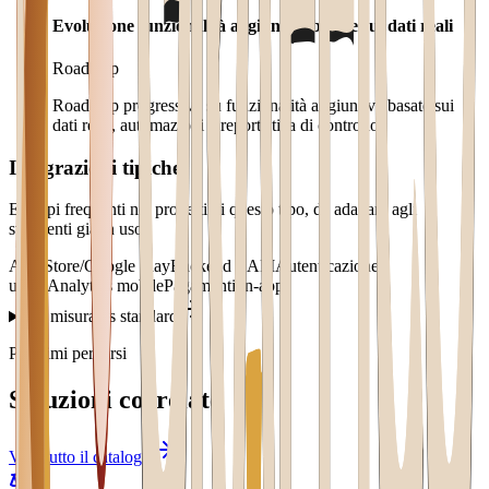
Evoluzione funzionalità aggiuntive basate sui dati reali
Roadmap
Roadmap progressiva su funzionalità aggiuntive basate sui
dati reali, automazioni e reportistica di controllo.
Integrazioni tipiche
Esempi frequenti nei progetti di questo tipo, da adattare agli
strumenti già in uso.
App Store/Google Play
Backend e API
Autenticazione
utenti
Analytics mobile
Pagamenti in-app
Su misura vs standard
Prossimi percorsi
Soluzioni correlate
Vedi tutto il catalogo