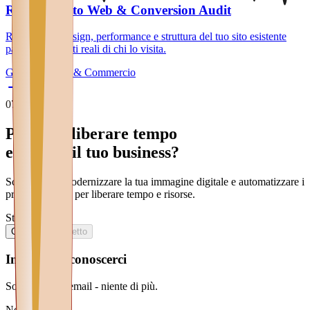
Restyling Sito Web & Conversion Audit
Rinnoviamo design, performance e struttura del tuo sito esistente
partendo dai dati reali di chi lo visita.
Generale
Retail & Commercio
07
Contatti
Pronto a liberare
tempo
e scalare il tuo
business
?
Scopri come
modernizzare
la tua
immagine digitale
e
automatizzare
i
processi chiave
per liberare
tempo
e
risorse
.
Step 1 di 2
1
/
2
Contatti
Progetto
Iniziamo a conoscerci
Solo nome ed email - niente di più.
Nome