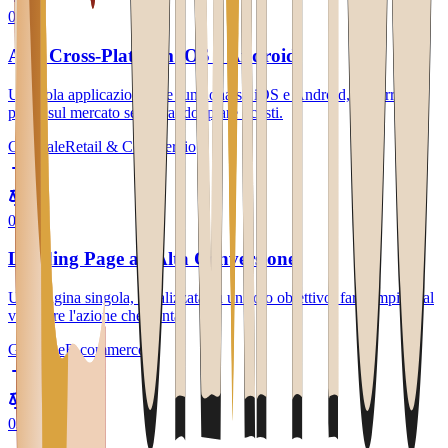
0
1
App Cross-Platform iOS e Android
Una sola applicazione che funziona su iOS e Android, per arrivare
prima sul mercato senza raddoppiare i costi.
Generale
Retail & Commercio
0
2
Landing Page ad Alta Conversione
Una pagina singola, focalizzata su un solo obiettivo: far compiere al
visitatore l'azione che conta.
Generale
E-commerce
0
3