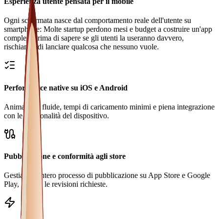
Esperienza utente pensata per il mobile
Ogni schermata nasce dal comportamento reale dell'utente su
smartphone: Molte startup perdono mesi e budget a costruire un'app
completa prima di sapere se gli utenti la useranno davvero,
rischiando di lanciare qualcosa che nessuno vuole.
Performance native su iOS e Android
Animazioni fluide, tempi di caricamento minimi e piena integrazione
con le funzionalità del dispositivo.
Pubblicazione e conformità agli store
Gestiamo l'intero processo di pubblicazione su App Store e Google
Play, incluse le revisioni richieste.