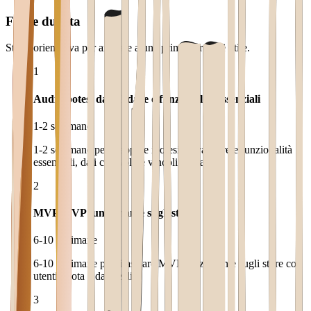
Fasi e durata
Stima orientativa per arrivare a una prima versione utile.
1
Audit ipotesi da validare e funzionalità essenziali
1-2 settimane
1-2 settimane per mappare ipotesi da validare e funzionalità
essenziali, dati coinvolti e vincoli operativi.
2
MVP MVP funzionante sugli store
6-10 settimane
6-10 settimane per rilasciare MVP funzionante sugli store con
utenti pilota e dati reali.
3