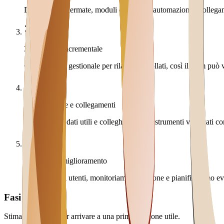
Definiamo schermate, moduli essenziali, automazioni e collegam
3
.
Sviluppo incrementale
Costruiamo il gestionale per rilasci controllati, così il team può v
4
.
Migrazione e collegamenti
Importiamo i dati utili e colleghiamo solo strumenti verificati com
5
.
Lancio e miglioramento
Formiamo gli utenti, monitoriamo l'adozione e pianifichiamo evo
Fasi e durata
Stima orientativa per arrivare a una prima versione utile.