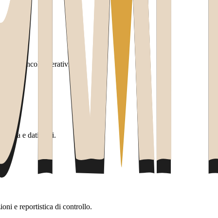
olti e vincoli operativi.
pilota e dati reali.
ni e reportistica di controllo.