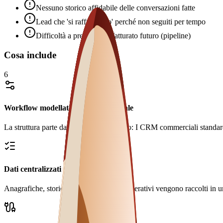
Nessuno storico affidabile delle conversazioni fatte
Lead che 'si raffreddano' perché non seguiti per tempo
Difficoltà a prevedere il fatturato futuro (pipeline)
Cosa include
6
Workflow modellato sul processo reale
La struttura parte dal problema operativo: I CRM commerciali standard
Dati centralizzati e consultabili
Anagrafiche, storico, documenti e stati operativi vengono raccolti in u