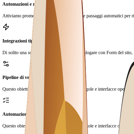
Automazioni e notifiche
Attiviamo promemoria, alert, assegnazioni e passaggi automatici per rid
Integrazioni tipiche
Di solito una soluzione come questa può dialogare con Form del sito, E
Pipeline di vendita chiara e visuale
Questo obiettivo viene tradotto in moduli, regole e interfacce operative
Automazione dei follow-up via email
Questo obiettivo viene tradotto in moduli, regole e interfacce operative