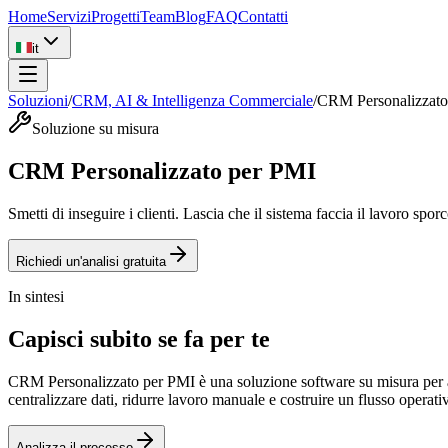
Home
Servizi
Progetti
Team
Blog
FAQ
Contatti
it
Soluzioni
/
CRM, AI & Intelligenza Commerciale
/
CRM Personalizzato
Soluzione su misura
CRM Personalizzato per PMI
Smetti di inseguire i clienti. Lascia che il sistema faccia il lavoro sporc
Richiedi un'analisi gratuita
In sintesi
Capisci subito se fa per te
CRM Personalizzato per PMI è una soluzione software su misura per azie
centralizzare dati, ridurre lavoro manuale e costruire un flusso operat
Analizza il processo