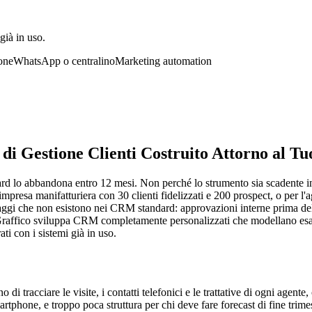
già in uso.
one
WhatsApp o centralino
Marketing automation
 Gestione Clienti Costruito Attorno al Tu
d lo abbandona entro 12 mesi. Non perché lo strumento sia scadente in
resa manifatturiera con 30 clienti fidelizzati e 200 prospect, o per l'ag
ssaggi che non esistono nei CRM standard: approvazioni interne prima del
. Graffico sviluppa CRM completamente personalizzati che modellano esatt
ti con i sistemi già in uso.
di tracciare le visite, i contatti telefonici e le trattative di ogni agent
tphone, e troppo poca struttura per chi deve fare forecast di fine trimes