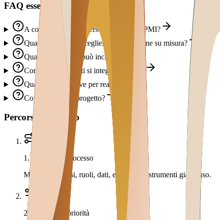
FAQ essenziali
A cosa serve CRM Personalizzato per PMI?
Quando conviene scegliere una soluzione su misura?
Quali funzionalità può includere?
Con quali strumenti si integra di solito?
Quanto tempo serve per realizzarlo?
Come si avvia il progetto?
Percorso operativo
1
.
Analisi del processo
Mappiamo flussi, ruoli, dati, eccezioni e strumenti già in uso.
2
.
Prototipo e priorità