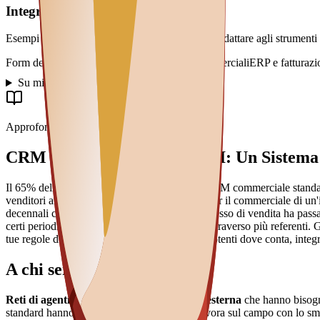
Integrazioni tipiche
Esempi frequenti nei progetti di questo tipo, da adattare agli strumenti 
Form del sito
Email e newsletter
Calendari commerciali
ERP e fatturazi
Su misura vs standard
Approfondimento
CRM Personalizzato per PMI: Un Sistema di
Il 65% delle PMI italiane che acquistano un CRM commerciale standar
venditori americani di software SaaS — non per il commerciale di un'imp
decennali con studi e professionisti. Il tuo processo di vendita ha pa
certi periodi dell'anno, relazioni che passano attraverso più referenti
tue regole di follow-up. Leggeri dove serve, potenti dove conta, integra
A chi serve
Reti di agenti e aziende con forza vendita esterna
che hanno bisogno 
standard hanno troppa complessità per chi lavora sul campo con lo smar