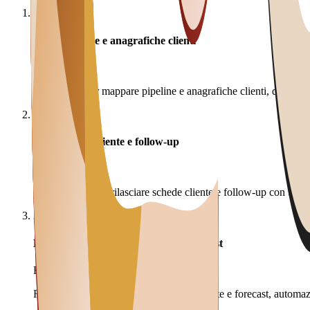
1
Audit pipeline e anagrafiche clienti
1 settimana
1 settimana per mappare pipeline e anagrafiche clienti, dati coinv
2
MVP schede cliente e follow-up
4-6 settimane
4-6 settimane per rilasciare schede cliente e follow-up con utenti 
3
Evoluzione marketing, vendite e forecast
Roadmap
Roadmap progressiva su marketing, vendite e forecast, automazio