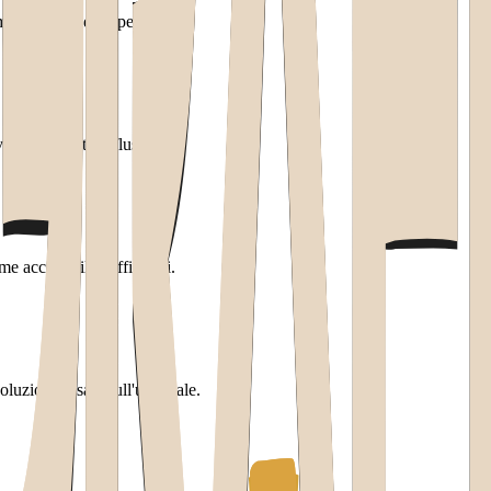
enti da validare per primi.
alidare presto il flusso.
e accessibili e affidabili.
luzioni basate sull'uso reale.