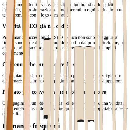
Costruiamo l'identità visiva del sito sul tuo brand reale: palette,
tipografia, micro-interazioni e tono coerenti in ogni pagina, non un
tema premium con il logo cambiato.
Velocità e SEO già nel codice
Performance, accessibilità e SEO tecnica non sono un'aggiunta
finale: sono parte della struttura del sito fin dal primo wireframe, per
arrivare prima su Google e non perdere visitatori per i tempi di
caricamento.
Contenuti che puoi gestire da solo
Colleghiamo il sito a un CMS pensato per chi lo usa ogni giorno:
aggiornare testi, immagini e pagine non richiede uno sviluppatore.
Pensato per convertire, non solo per piacere
Ogni pagina ha un obiettivo: una richiesta di contatto, una vendita,
una prenotazione. Il design segue quell'obiettivo, supportato da test e
dati reali.
Domande frequenti