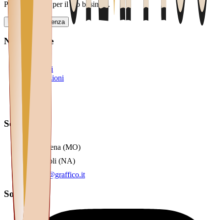
Partner digitale per il tuo business.
Richiedi consulenza
Navigazione
Home
Soluzioni
Automazioni
Blog
Team
Contatti
Sedi
Modena (MO)
Napoli (NA)
info@graffico.it
Social