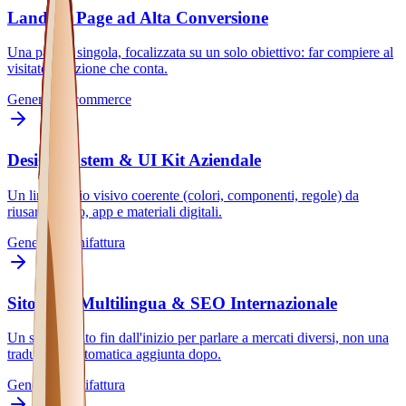
Landing Page ad Alta Conversione
Una pagina singola, focalizzata su un solo obiettivo: far compiere al
visitatore l'azione che conta.
Generale
E-commerce
Design System & UI Kit Aziendale
Un linguaggio visivo coerente (colori, componenti, regole) da
riusare su sito, app e materiali digitali.
Generale
Manifattura
Sito Web Multilingua & SEO Internazionale
Un sito pensato fin dall'inizio per parlare a mercati diversi, non una
traduzione automatica aggiunta dopo.
Generale
Manifattura