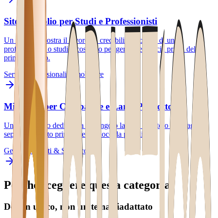
Sito Portfolio per Studi e Professionisti
Un sito che mostra il lavoro, la credibilità e lo stile di un
professionista o studio, costruito per generare fiducia prima del
primo contatto.
Servizi Professionali
Immobiliare
Microsito per Campagne e Lanci Prodotto
Un piccolo sito dedicato a un singolo lancio, evento o campagna,
separato dal sito principale e veloce da pubblicare.
Generale
Eventi & Spettacoli
Perché scegliere questa categoria
Design unico, non un tema riadattato