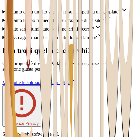
Quanto costa un sito web su misura rispetto a un template?
Quanto tempo richiede la realizzazione di un sito?
Il sito sarà ottimizzato per i motori di ricerca?
Posso aggiornare il sito da solo dopo il lancio?
Non trovi quello che cerchi?
Ogni progetto è diverso. Parlaci delle tue esigenze e costruiamo la
soluzione giusta per te.
Vedi tutte le soluzioni
Contattaci
Preferenze Privacy
Sviluppo web, software e AI.