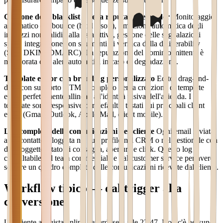
Gestione delle blacklist e della reputazione sender
Monitoraggio
automatico dei bounce (hard e soft), rimozione automatica degli
indirizzi non validi dalla lista attiva, gestione delle segnalazioni
spam, integrazione con strumenti di verifica della deliverability
(SPF, DKIM, DMARC). La reputazione del dominio mittente è
monitorata con alert automatici in caso di degradazione.
Template editor con branding personalizzato
Editor drag-and-
drop con supporto HTML completo per la creazione di template
email perfettamente allineati all'identità visiva dell'azienda. I
template sono responsive per default e testati sui principali client
email (Gmail, Outlook, Apple Mail, client mobile).
Log completo delle comunicazioni per cliente
Ogni email inviata
a un contatto è loggata nel suo profilo nel CRM o nel gestionale con
data, oggetto, stato di consegna, apertura e click. Questo log è
consultabile dal team commerciale e dal customer service per avere
sempre un quadro completo delle comunicazioni ricevute dal cliente.
Workflow tipico — dal trigger alla
conversione
Un cliente acquista online venerdì sera alle 22:47. Non c'è nessuno