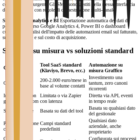
conferma, alert urgenti. Gli SMS sono gestiti nella stessa interfaccia
dei flussi email, con regole di orchestrazione multi-canale.
Strumenti di analytics e BI
Esportazione automatica dei dati di
performance verso Google Analytics 4, Power BI o dashboard
custom per l'analisi dell'impatto delle automazioni email sul fatturato,
sul LTV cliente e sul costo di acquisizione.
Software su misura vs soluzioni standard
Tool SaaS standard
Automazione su
Criterio
(Klaviyo, Brevo, ecc.)
misura Graffico
Investimento una
200-2.000 euro/mese in
Costo
tantum, zero canoni
base al volume contatti
ricorrenti
Integrazione con
Limitata o via Zapier
Diretta via API, eventi
gestionale custom
con latenza
in tempo reale
Basata su qualsiasi dato
Segmentazione
Basata su dati del tool
del gestionale
Qualsiasi dato
Personalizzazione
Campi standard
aziendale, anche
contenuti
predefiniti
proprietario
Conformità
Configurata sui processi