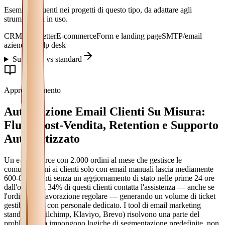
Esempi frequenti nei progetti di questo tipo, da adattare agli
strumenti già in uso.
CRM
Newsletter
E-commerce
Form e landing page
SMTP/email
aziendale
Help desk
Su misura vs standard
Approfondimento
Automazione Email Clienti Su Misura:
Flussi Post-Vendita, Retention e Supporto
Automatizzato
Un e-commerce con 2.000 ordini al mese che gestisce le
comunicazioni ai clienti solo con email manuali lascia mediamente
600-800 clienti senza un aggiornamento di stato nelle prime 24 ore
dall'ordine. Il 34% di questi clienti contatta l'assistenza — anche se
l'ordine è in lavorazione regolare — generando un volume di ticket
gestibile solo con personale dedicato. I tool di email marketing
standard (Mailchimp, Klaviyo, Brevo) risolvono una parte del
problema, ma impongono logiche di segmentazione predefinite, non