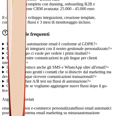
Sistema completo con dunning, onboarding B2B e
integrazione CRM avanzata: 25.000 - 45.000 euro
Il costo include sviluppo integrazioni, creazione template,
configurazione flussi e 3 mesi di monitoraggio incluso.
Domande frequenti
Il sistema di automazione email è conforme al GDPR?
+
Il sistema può integrarsi con il nostro gestionale personalizzato?
+
Quanto tempo ci vuole per vedere i primi risultati?
+
Possiamo gestire comunicazioni in più lingue per clienti
internazionali?
+
Il sistema gestisce anche gli SMS e WhatsApp oltre all'email?
+
Come vengono gestiti i contatti che si disiscriv dal marketing ma
devono comunque ricevere comunicazioni transazionali?
+
È possibile fare A/B test sui flussi di automazione?
+
Cosa succede se vogliamo aggiungere nuovi flussi dopo il go-
live?
+
Argomenti correlati
email automation e-commerce personalizzata
flussi email automatici
post acquisto
sistema email marketing su misura
automazione