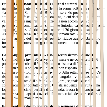
Processi di onboarding lenti per clienti e utenti nuovi
Ogni
nuovo cliente o utente che accede per la prima volta a un servizio —
sia esso un SaaS, un portale B2B o un servizio professionale —
attraversa una fase critica di onboarding in cui decide se il prodotto
vale il tempo di impararlo. Se l'azienda non accompagna questo
percorso con comunicazioni strutturate (tutorial, casi d'uso, risorse di
supporto), il tasso di abbandono nei primi 30 giorni può superare il
40%. Una sequenza di onboarding automatizzata, calibrata sul
comportamento dell'utente nel prodotto, riduce questo abbandono
fornendo le informazioni giuste nel momento in cui l'utente ne ha
bisogno.
Follow-up sui preventivi B2B non gestiti sistematicamente
Un'azienda che invia 30 preventivi al mese e ne converte il 25%
potrebbe convertirne il 35-40% con un sistema di follow-up
automatizzato. Il preventivo inviato e non risposto entro 3 giorni
attiva un primo follow-up non invasivo. Alla settimana, se non c'è
risposta, un secondo follow-up con un angolo diverso (caso studio,
garanzia, variante dell'offerta). A 15 giorni, segnalazione al
commerciale per contatto diretto. Questa sequenza, costruita sulla
logica commerciale specifica dell'azienda, lavora in autonomia su
tutti i preventivi aperti senza che il commerciale debba ricordarsi di
fare follow-up manualmente.
Pagamenti in ritardo non gestiti con sequenze di recupero