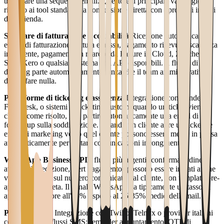
triggerare una sequenza email. Questo è il principale vantaggio
rispetto ai tool standard: la connessione diretta con i processi interni
dell'azienda.
Software di fatturazione e contabilità
Ricezione automatica di
eventi di fatturazione (fattura emessa, pagamento ricevuto, scadenza
imminente, pagamento in ritardo) da Fatture in Cloud, Zucchetti,
SAP, Xero o qualsiasi sistema con API disponibili. Il flusso di
dunning parte automaticamente senza che il team amministrativo
debba fare nulla.
Piattaforme di ticketing e assistenza
Integrazione con Zendesk,
Freshdesk, o sistemi di ticketing custom: quando un ticket viene
chiuso come risolto, può partire automaticamente una email di
follow-up sulla soddisfazione. Quando un cliente apre un ticket, le
email di marketing verso quel cliente possono essere messe in pausa
automaticamente per evitare comunicazioni incongruenti.
WhatsApp Business API
I flussi più urgenti (conferma ordine,
avviso di spedizione, alert pagamento) possono essere inviati anche
via WhatsApp, sul numero comunicato dal cliente, con template pre-
approvati da Meta. Il canale WhatsApp ha tipicamente un tasso di
apertura superiore all'85% rispetto al 25-35% medio dell'email.
Provider SMS
Integrazione con Twilio, Telnyx o provider italiani
certificati per i flussi SMS: reminder appuntamento, OTP di