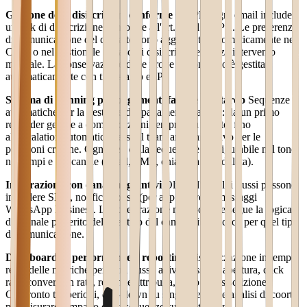
Gestione delle disiscrizioni conforme GDPR
Ogni email include
un link di disiscrizione conforme all'art. 7 del GDPR. Le preferenze
di comunicazione del contatto sono aggiornate automaticamente nel
CRM o nel gestionale in caso di disiscrizione, senza intervento
manuale. La conservazione delle prove di consenso è gestita
automaticamente con timestamp e IP.
Sistema di dunning per pagamenti falliti e in ritardo
Sequenze
automatiche per la gestione dei pagamenti mancati: da un primo
reminder gentile a comunicazioni sempre più dirette, fino
all'escalation automatica verso il team amministrativo per le
posizioni critiche. Ogni step della sequenza è configurabile nel tono,
nei tempi e nel canale (email, SMS, chiamata schedulata).
Integrazione con canali aggiuntivi
Oltre all'email, i flussi possono
includere SMS, notifiche push (per app native) e messaggi
WhatsApp Business. L'orchestrazione multi-canale segue la logica
del canale preferito del cliente o del canale più efficace per quel tipo
di comunicazione.
Dashboard di performance e reporting
Visualizzazione in tempo
reale delle metriche per ogni flusso attivo: tasso di apertura, click
rate, conversion rate, revenue attribuita, tasso di disiscrizione.
Confronto tra periodi, drill-down su singola email e analisi di coorte
per misurare l'impatto delle sequenze sulla retention.