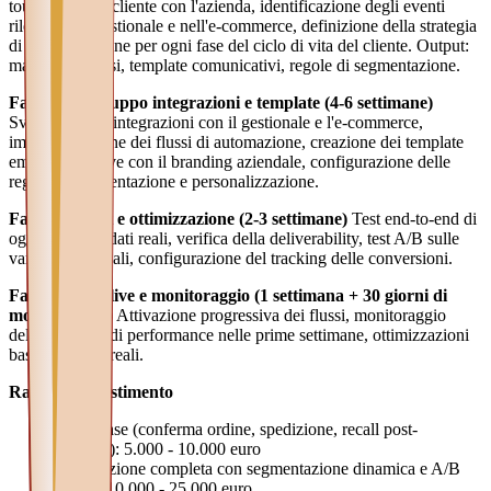
touchpoint del cliente con l'azienda, identificazione degli eventi
rilevanti nel gestionale e nell'e-commerce, definizione della strategia
di comunicazione per ogni fase del ciclo di vita del cliente. Output:
mappa dei flussi, template comunicativi, regole di segmentazione.
Fase 2 — Sviluppo integrazioni e template (4-6 settimane)
Sviluppo delle integrazioni con il gestionale e l'e-commerce,
implementazione dei flussi di automazione, creazione dei template
email responsive con il branding aziendale, configurazione delle
regole di segmentazione e personalizzazione.
Fase 3 — Test e ottimizzazione (2-3 settimane)
Test end-to-end di
ogni flusso su dati reali, verifica della deliverability, test A/B sulle
varianti principali, configurazione del tracking delle conversioni.
Fase 4 — Go-live e monitoraggio (1 settimana + 30 giorni di
monitoraggio)
Attivazione progressiva dei flussi, monitoraggio
delle metriche di performance nelle prime settimane, ottimizzazioni
basate sui dati reali.
Range di investimento
Flussi base (conferma ordine, spedizione, recall post-
acquisto): 5.000 - 10.000 euro
Automazione completa con segmentazione dinamica e A/B
testing: 10.000 - 25.000 euro