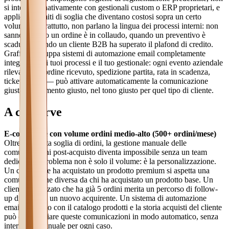
si integrano nativamente con gestionali custom o ERP proprietari, e
applicano limiti di soglia che diventano costosi sopra un certo
volume. Soprattutto, non parlano la lingua dei processi interni: non
sanno quando un ordine è in collaudo, quando un preventivo è
scaduto, quando un cliente B2B ha superato il plafond di credito.
Graffico sviluppa sistemi di automazione email completamente
integrati con i tuoi processi e il tuo gestionale: ogni evento aziendale
rilevante — ordine ricevuto, spedizione partita, rata in scadenza,
ticket aperto — può attivare automaticamente la comunicazione
giusta, al momento giusto, nel tono giusto per quel tipo di cliente.
A chi serve
E-commerce con volume ordini medio-alto (500+ ordini/mese)
Oltre una certa soglia di ordini, la gestione manuale delle
comunicazioni post-acquisto diventa impossibile senza un team
dedicato. Il problema non è solo il volume: è la personalizzazione.
Un cliente che ha acquistato un prodotto premium si aspetta una
comunicazione diversa da chi ha acquistato un prodotto base. Un
cliente fidelizzato che ha già 5 ordini merita un percorso di follow-
up diverso da un nuovo acquirente. Un sistema di automazione
email integrato con il catalogo prodotti e la storia acquisti del cliente
può differenziare queste comunicazioni in modo automatico, senza
intervento manuale per ogni caso.