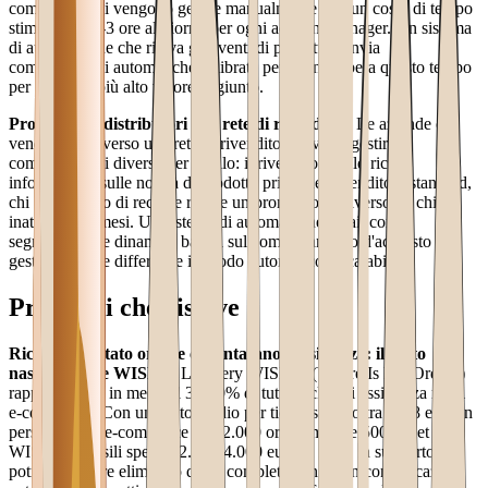
comunicazioni vengono gestite manualmente con un costo di tempo
stimabile in 2-3 ore al giorno per ogni account manager. Un sistema
di automazione che rileva gli eventi di progetto e invia
comunicazioni automatiche calibrate per cliente libera questo tempo
per attività a più alto valore aggiunto.
Produttori e distributori con rete di rivenditori
Le aziende che
vendono attraverso una rete di rivenditori devono gestire
comunicazioni diverse per livello: il rivenditore gold riceve
informazioni sulle novità di prodotto prima del rivenditore standard,
chi ha ordinato di recente riceve un promemoria diverso da chi è
inattivo da 3 mesi. Un sistema di automazione email con
segmentazione dinamica basata sul comportamento d'acquisto
gestisce queste differenze in modo automatico e scalabile.
Problemi che risolve
Richieste di stato ordine che intasano l'assistenza: il costo
nascosto delle WISMO
Le query WISMO (Where Is My Order?)
rappresentano in media il 35-40% di tutti i ticket di assistenza negli
e-commerce. Con un costo medio per ticket stimato tra 4 e 8 euro in
personale, un e-commerce con 2.000 ordini/mese e 500 ticket
WISMO mensili spende 2.000-4.000 euro al mese in supporto che
potrebbe essere eliminato quasi completamente con comunicazioni