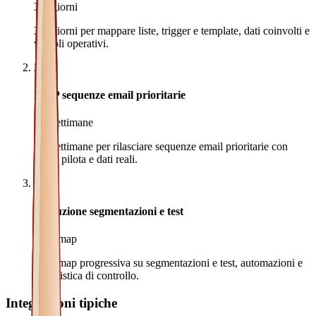
3-5 giorni
3-5 giorni per mappare liste, trigger e template, dati coinvolti e
vincoli operativi.
2
MVP sequenze email prioritarie
2-4 settimane
2-4 settimane per rilasciare sequenze email prioritarie con
utenti pilota e dati reali.
3
Evoluzione segmentazioni e test
Roadmap
Roadmap progressiva su segmentazioni e test, automazioni e
reportistica di controllo.
Integrazioni tipiche