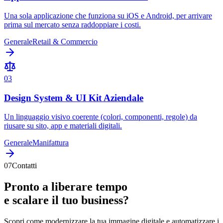
Una sola applicazione che funziona su iOS e Android, per arrivare
prima sul mercato senza raddoppiare i costi.
Generale
Retail & Commercio
0
3
Design System & UI Kit Aziendale
Un linguaggio visivo coerente (colori, componenti, regole) da
riusare su sito, app e materiali digitali.
Generale
Manifattura
07
Contatti
Pronto a liberare
tempo
e scalare il tuo
business
?
Scopri come
modernizzare
la tua
immagine digitale
e
automatizzare
i