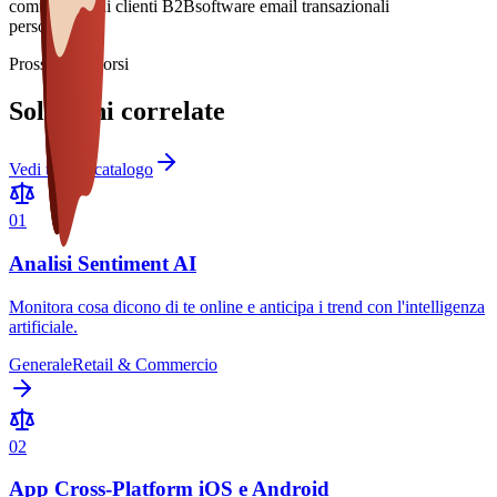
comunicazioni clienti B2B
software email transazionali
personalizzati
Prossimi percorsi
Soluzioni correlate
Vedi tutto il catalogo
0
1
Analisi Sentiment AI
Monitora cosa dicono di te online e anticipa i trend con l'intelligenza
artificiale.
Generale
Retail & Commercio
0
2
App Cross-Platform iOS e Android