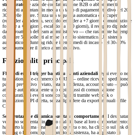
strutturate
Le aziende con fatturazione B2B o abbonamenti
ricorrenti affrontano in media un tasso di pagamento tardivo del 20-
30% delle fatture. Senza una sequenza automatica di recupero
(reminder a scadenza, secondo reminder a +7 giorni, comunicazione
formale a +15 giorni, escalation a +30 giorni), il recupero dipende
dalla proattività del team amministrativo — che raramente ha tempo
di gestire 50+ solleciti al mese in modo sistematico. Un sistema
automatico di dunning riduce i tempi medi di incasso del 30-40%
senza aumentare il carico amministrativo.
Funzionalità principali
Flussi di email trigger basati su eventi aziendali
Ogni evento nel
tuo gestionale, e-commerce o CRM — ordine ricevuto, spedizione
partita, preventivo inviato, rata in scadenza, account creato — può
attivare automaticamente uno o più flussi di comunicazione
configurati. Gli eventi sono configurati tramite webhook o
integrazione API diretta, senza dipendere da export manuali o file
CSV.
Segmentazione dinamica basata su comportamento
I destinatari
vengono segmentati in tempo reale in base al loro comportamento:
ha aperto la prima email della sequenza o no, ha cliccato sul link del
tracking o ha comunque chiamato l'assistenza, ha acquistato di