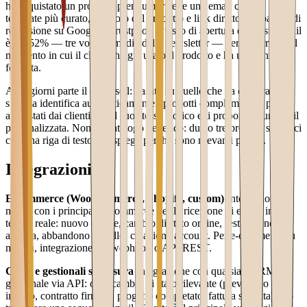
ha acquistato un prodotto premium: riceve una email con un
template più curato, con foto del prodotto e link diretto alla pagina di
recensione su Google e Trustpilot. Il tasso di apertura di questa email
è del 52% — tre volte la media delle newsletter — perché arriva nel
momento in cui il cliente ha già usato il prodotto e ha un'opinione
formata.
A 45 giorni parte il cross-sell: basato su quello che ha comprato, il
sistema identifica automaticamente i prodotti complementari più
acquistati dai clienti con il suo stesso storico e li propone in un'email
personalizzata. Non un catalogo generico: due o tre prodotti specifici
con una riga di testo che spiega perché sono rilevanti per lui.
Integrazioni
E-commerce (WooCommerce, Shopify, custom)
Integrazione
nativa con i principali e-commerce per la ricezione di eventi in
tempo reale: nuovo ordine, cambio di stato ordine, restituzione
avviata, abbandono carrello, creazione account. Per e-commerce su
misura, integrazione via webhook o API REST.
CRM e gestionali su misura
Integrazione con qualsiasi CRM o
gestionale via API: ogni cambio di stato rilevante (preventivo
inviato, contratto firmato, progetto completato, fattura scaduta) può