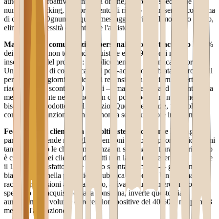
automatiche proattive: conferma ordine, conferma spedizione con
numero di tracking, aggiornamento di ritardo (se presente), conferma
di consegna. Ognuno di questi messaggi, inviato al momento giusto,
elimina la necessità di contattare l'assistenza.
Mancanza di comunicazioni personalizzate post-acquisto
Il 68%
dei clienti che non torna ad acquistare entro 90 giorni non è
insoddisfatto del prodotto: semplicemente ha dimenticato il brand.
Una sequenza di comunicazioni post-acquisto calibrata — cross-sell
pertinente a 7 giorni, richiesta di recensione a 14 giorni, offerta di
riacquisto con sconto a 60 giorni — mantiene il brand presente nella
mente del cliente nel momento in cui potrebbe avere nuovamente
bisogno del prodotto o del servizio. Queste sequenze, una volta
configurate, funzionano in autonomia senza ulteriore intervento.
Feedback dei clienti non raccolti sistematicamente
La maggior
parte delle aziende raccoglie recensioni in modo opportunistico: ogni
tanto qualcuno le chiede, ma senza un sistema strutturato. Il risultato
è che il 90% dei clienti soddisfatti non lascia una recensione, mentre
il 10% insoddisfatto tende a farlo spontaneamente — generando un
bias negativo nella percezione pubblica del brand. Un sistema di
raccolta recensioni automatizzato, attivato a un numero di giorni
specifico dall'acquisto o dalla consegna, inverte questo bias
aumentando il volume di recensioni positive del 40-60% nei primi 3
mesi dall'attivazione.