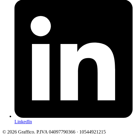
LinkedIn
©
2026
Graffico. P.IVA 04097790366 · 10544921215