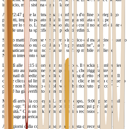
in ufficio, ma il sistema è già al lavoro.
Alle 22:47 parte la prima email: conferma d'ordine con riepilogo
prodotti, importo pagato, data di consegna stimata e link per
tracciare lo stato. L'email è personalizzata con il nome del cliente e
include una nota specifica per i prodotti ordinati.
Sabato mattina l'ordine viene preso in carico dal magazzino. Quando
nel gestionale lo stato cambia in "in preparazione", parte
automaticamente una notifica push sull'app mobile del cliente.
Nessun intervento umano.
Lunedì alle 14:15 il corriere ritira il pacco. Il tracking number viene
registrato automaticamente nel gestionale, che triggera l'invio
dell'email di spedizione con link al tracking diretto del corriere. Il
cliente clicca sul link: il sistema registra il click e imposta che questo
cliente non ha bisogno del follow-up "hai ricevuto il pacco?" —
perché ha già verificato autonomamente.
Martedì arriva la consegna. La mattina dopo, a 9:00, parte l'email di
follow-up: "Hai ricevuto il tuo ordine? Siamo qui per qualsiasi
necessità." Con un link diretto alla pagina recensioni, non alla
homepage generica.
A 14 giorni dalla consegna parte la richiesta di recensione. Il cliente