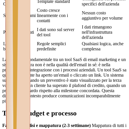
Template standard
GDPR
specifici dell'azienda
Costo cresce
Nessun costo
Scalabilità volumi
linearmente con i
aggiuntivo per volume
contatti
I dati rimangono
I dati sono sul server
Proprietà dei dati
nell'infrastruttura
del tool
dell'azienda
Logica di
Regole semplici
Qualsiasi logica, anche
business
predefinite
complessa
La differenza fondamentale tra un tool SaaS di email marketing e un
sistema su misura non è nella qualità dell'email in sé: è nella
profondità dell'integrazione con i processi aziendali. Un tool SaaS sa
quando un cliente ha aperto un'email o cliccato un link. Un sistema
su misura sa quando un preventivo è stato visualizzato per la terza
volta, quando un cliente ha superato il plafond di credito, quando un
progetto è in ritardo rispetto alla milestone concordata. Questa
differenza di contesto produce comunicazioni incomparabilmente
più rilevanti.
Tempi, budget e processo
Fase 1 — Analisi e mappatura (2-3 settimane)
Mappatura di tutti i