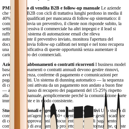
PMI con ciclo di vendita B2B e follow-up manuale
Le aziende
che vendono B2B con cicli di trattativa lunghi perdono in media il
40% dei lead qualificati per mancanza di follow-up sistematico: il
commerciale invia un preventivo, il cliente non risponde subito, la
settimana successiva il commerciale ha altri impegni e il lead si
raffredda. Un sistema di automazione email che rileva
automaticamente il preventivo inviato, monitora l'apertura del
documento e invia follow-up calibrati nei tempi e nel tono recupera
una quota significativa di queste opportunità senza aumentare il
carico di lavoro dei commerciali.
Aziende con abbonamenti o contratti ricorrenti
I business model
basati su abbonamenti o contratti annuali devono gestire rinnovi,
avvisi di scadenza, conferme di pagamento e comunicazioni per
pagamenti falliti. Un sistema di dunning automatico — la sequenza
di comunicazioni attivata da un pagamento non andato a buon fine
— aumenta il tasso di recupero dei pagamenti del 15-25% rispetto
alla gestione manuale, semplicemente perché la comunicazione parte
immediatamente e in modo consistente.
Studi professionali e agenzie con molti clienti attivi
Uno studio di
consulenza o un'agenzia con 50+ clienti attivi deve gestire scadenze
di consegna, approvazioni di documenti, solleciti di pagamento e
comunicazioni di avanzamento progetto. Senza automazione, queste